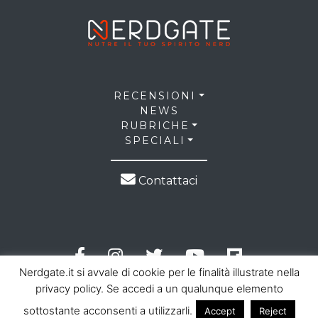
RECENSIONI
NEWS
RUBRICHE
SPECIALI
Contattaci
Nerdgate.it si avvale di cookie per le finalità illustrate nella
privacy policy. Se accedi a un qualunque elemento
sottostante acconsenti a utilizzarli.
Accept
Reject
© 2026 NerdGate all right reserved |
Privacy Policy
|