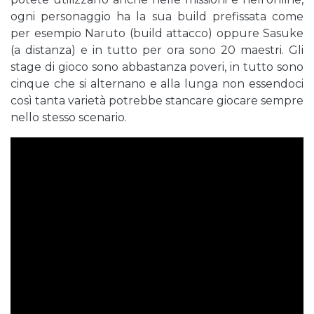
ogni personaggio ha la sua build prefissata come
per esempio Naruto (build attacco) oppure Sasuke
(a distanza) e in tutto per ora sono 20 maestri. Gli
stage di gioco sono abbastanza poveri, in tutto sono
cinque che si alternano e alla lunga non essendoci
così tanta varietà potrebbe stancare giocare sempre
nello stesso scenario.