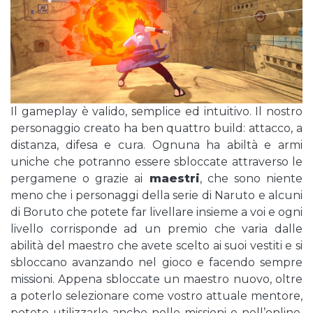
Il gameplay è valido, semplice ed intuitivo. Il nostro
personaggio creato ha ben quattro build: attacco, a
distanza, difesa e cura. Ognuna ha abiltà e armi
uniche che potranno essere sbloccate attraverso le
pergamene o grazie ai
maestri
, che sono niente
meno che i personaggi della serie di Naruto e alcuni
di Boruto che potete far livellare insieme a voi e ogni
livello corrisponde ad un premio che varia dalle
abilità del maestro che avete scelto ai suoi vestiti e si
sbloccano avanzando nel gioco e facendo sempre
missioni. Appena sbloccate un maestro nuovo, oltre
a poterlo selezionare come vostro attuale mentore,
potete utilizzarlo anche nelle missioni e nell’online,