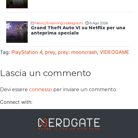
News
,
Streaming
,
Videogiochi
6 Ago 2026
Grand Theft Auto VI su Netflix per una
anteprima speciale
Tag:
PlayStation 4
,
prey
,
prey: mooncrash
,
VIDEOGAME
Lascia un commento
Devi essere
connesso
per inviare un commento.
Connect with: