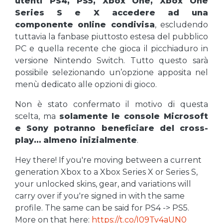
utenti PS4, PS5, Xbox One, Xbox One
Series S e X accedere ad una
componente online condivisa
, escludendo
tuttavia la fanbase piuttosto estesa del pubblico
PC e quella recente che gioca il picchiaduro in
versione Nintendo Switch. Tutto questo sarà
possibile selezionando un’opzione apposita nel
menù dedicato alle opzioni di gioco.
Non è stato confermato il motivo di questa
scelta, ma
solamente le console Microsoft
e Sony potranno beneficiare del cross-
play… almeno inizialmente
.
Hey there! If you're moving between a current
generation Xbox to a Xbox Series X or Series S,
your unlocked skins, gear, and variations will
carry over if you're signed in with the same
profile. The same can be said for PS4 -> PS5.
More on that here:
https://t.co/I09Tv4aUN0