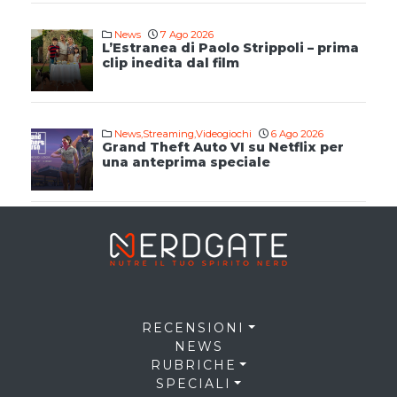
News
7 Ago 2026
L’Estranea di Paolo Strippoli – prima
clip inedita dal film
News
,
Streaming
,
Videogiochi
6 Ago 2026
Grand Theft Auto VI su Netflix per
una anteprima speciale
RECENSIONI
NEWS
RUBRICHE
SPECIALI