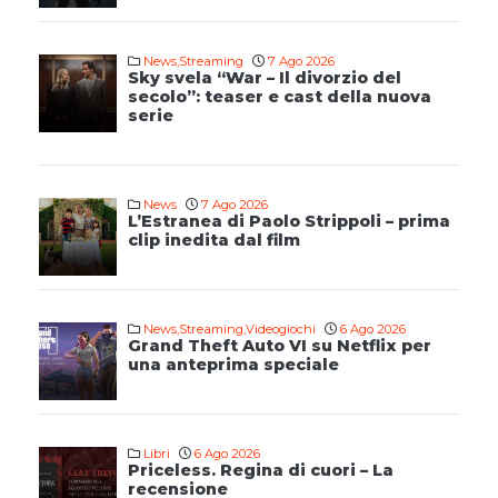
News
,
Streaming
7 Ago 2026
Sky svela “War – Il divorzio del
secolo”: teaser e cast della nuova
serie
News
7 Ago 2026
L’Estranea di Paolo Strippoli – prima
clip inedita dal film
News
,
Streaming
,
Videogiochi
6 Ago 2026
Grand Theft Auto VI su Netflix per
una anteprima speciale
Libri
6 Ago 2026
Priceless. Regina di cuori – La
recensione