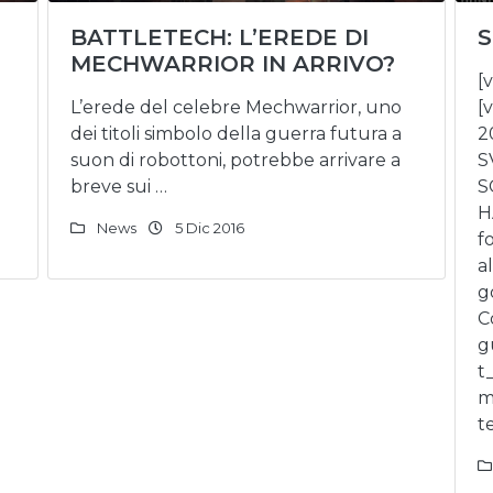
BATTLETECH: L’EREDE DI
MECHWARRIOR IN ARRIVO?
[
L’erede del celebre Mechwarrior, uno
[
dei titoli simbolo della guerra futura a
2
suon di robottoni, potrebbe arrivare a
S
breve sui …
S
H
News
5 Dic 2016
f
a
g
C
g
t
m
t