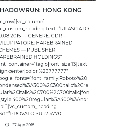
SHADOWRUN: HONG KONG
vc_row][vc_column]
vc_custom_heading text=”RILASCIATO:
0.08.2015 — GENERE: GDR —
VILUPPATORE: HAREBRAINED
CHEMES — PUBLISHER:
AREBRAINED HOLDINGS”
ont_container=”tag:p|font_size:13|text_
lign:center|color:%23777777″
oogle_fonts=”font_family:Roboto%20
ondensed%3A300%2C300italic%2Cre
ular%2Citalic%2C700%2C700italic|fon
_style:400%20regular%3A400%3Anor
al”][vc_custom_heading
ext=”PROVATO SU: i7 4770 …
27 Ago 2015