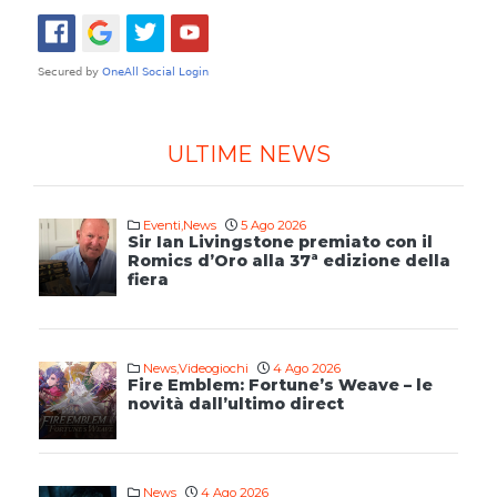
ULTIME NEWS
Eventi
,
News
5 Ago 2026
Sir Ian Livingstone premiato con il
Romics d’Oro alla 37ª edizione della
fiera
News
,
Videogiochi
4 Ago 2026
Fire Emblem: Fortune’s Weave – le
novità dall’ultimo direct
News
4 Ago 2026