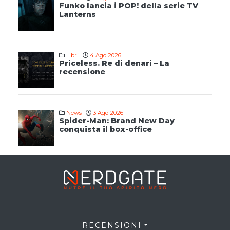
Funko lancia i POP! della serie TV
Lanterns
Libri
4 Ago 2026
Priceless. Re di denari – La
recensione
News
3 Ago 2026
Spider-Man: Brand New Day
conquista il box-office
RECENSIONI