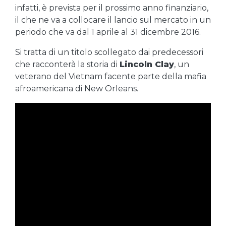
infatti, è prevista per il prossimo anno finanziario,
il che ne va a collocare il lancio sul mercato in un
periodo che va dal 1 aprile al 31 dicembre 2016.
Si tratta di un titolo scollegato dai predecessori
che racconterà la storia di
Lincoln Clay
, un
veterano del Vietnam facente parte della mafia
afroamericana di New Orleans.