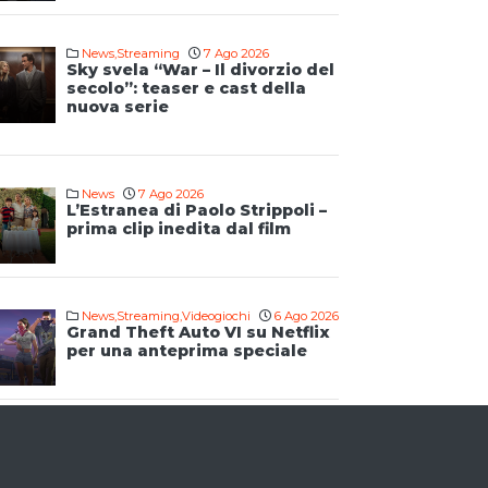
News
,
Streaming
7 Ago 2026
Sky svela “War – Il divorzio del
secolo”: teaser e cast della
nuova serie
News
7 Ago 2026
L’Estranea di Paolo Strippoli –
prima clip inedita dal film
News
,
Streaming
,
Videogiochi
6 Ago 2026
Grand Theft Auto VI su Netflix
per una anteprima speciale