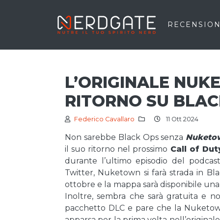
RECENSION
L’ORIGINALE NUK
RITORNO SU BLAC
Federico Cavallaro
11 Ott 2024
Non sarebbe Black Ops senza
Nuketo
il suo ritorno nel prossimo
Call of Dut
durante l’ultimo episodio del podca
Twitter, Nuketown si farà strada in Blac
ottobre e la mappa sarà disponibile una
Inoltre, sembra che sarà gratuita e n
pacchetto DLC e pare che la Nuketown
apparsa per la prima volta nell’origina