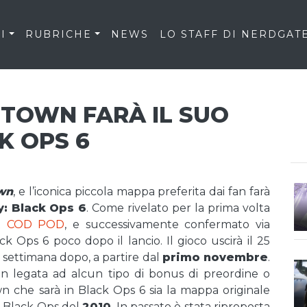
I
RUBRICHE
NEWS
LO STAFF DI NERDGAT
ETOWN FARÀ IL SUO
K OPS 6
wn
, e l’iconica piccola mappa preferita dai fan farà
y: Black Ops 6
. Come rivelato per la prima volta
st
COD POD
, e successivamente confermato via
k Ops 6 poco dopo il lancio. Il gioco uscirà il 25
 settimana dopo, a partire dal
primo novembre
.
on legata ad alcun tipo di bonus di preordine o
 che sarà in Black Ops 6 sia la mappa originale
le Black Ops del
2010
. In passato è stata riproposta