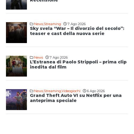
Recensione
News
,
Streaming
7 Ago 2026
Sky svela “War – Il divorzio del secolo”:
teaser e cast della nuova serie
News
7 Ago 2026
L’Estranea di Paolo Strippoli – prima clip
inedita dal film
News
,
Streaming
,
Videogiochi
6 Ago 2026
Grand Theft Auto VI su Netflix per una
anteprima speciale