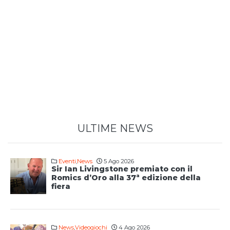
ULTIME NEWS
Eventi
,
News
5 Ago 2026
Sir Ian Livingstone premiato con il
Romics d’Oro alla 37ª edizione della
fiera
News
,
Videogiochi
4 Ago 2026