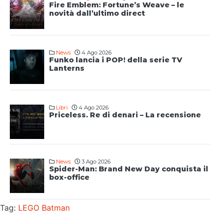
Fire Emblem: Fortune’s Weave – le
novità dall’ultimo direct
News
4 Ago 2026
Funko lancia i POP! della serie TV
Lanterns
Libri
4 Ago 2026
Priceless. Re di denari – La recensione
News
3 Ago 2026
Spider-Man: Brand New Day conquista il
box-office
Tag:
LEGO Batman