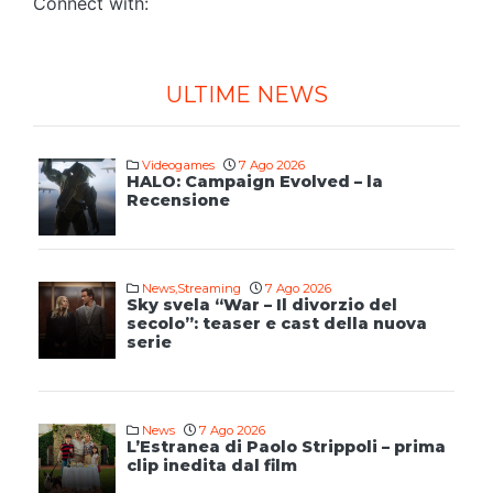
Connect with:
ULTIME NEWS
Videogames
7 Ago 2026
HALO: Campaign Evolved – la
Recensione
News
,
Streaming
7 Ago 2026
Sky svela “War – Il divorzio del
secolo”: teaser e cast della nuova
serie
News
7 Ago 2026
L’Estranea di Paolo Strippoli – prima
clip inedita dal film