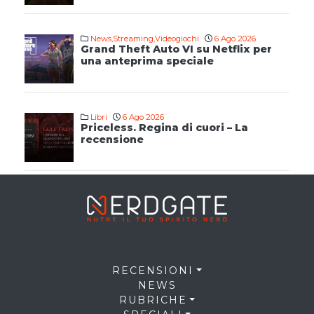
News
,
Streaming
,
Videogiochi
6 Ago 2026
Grand Theft Auto VI su Netflix per
una anteprima speciale
Libri
6 Ago 2026
Priceless. Regina di cuori – La
recensione
RECENSIONI
NEWS
RUBRICHE