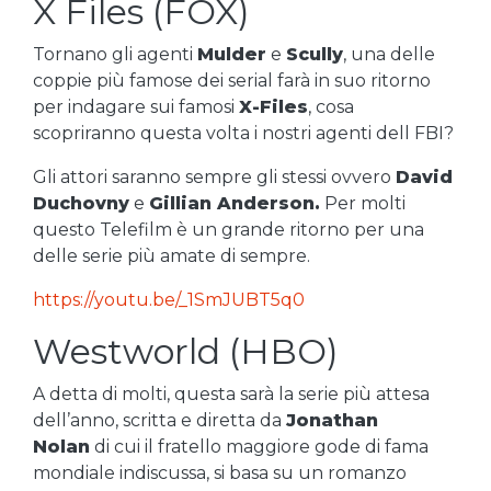
X Files (FOX)
Tornano gli agenti
Mulder
e
Scully
, una delle
coppie più famose dei serial farà in suo ritorno
per indagare sui famosi
X-Files
, cosa
scopriranno questa volta i nostri agenti dell FBI?
Gli attori saranno sempre gli stessi ovvero
David
Duchovny
e
Gillian Anderson.
Per molti
questo Telefilm è un grande ritorno per una
delle serie più amate di sempre.
https://youtu.be/_1SmJUBT5q0
Westworld (HBO)
A detta di molti, questa sarà la serie più attesa
dell’anno, scritta e diretta da
Jonathan
Nolan
di cui il fratello maggiore gode di fama
mondiale indiscussa, si basa su un romanzo