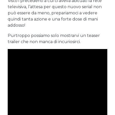
Visto i precedenti a cui ci aveva abituati la rete
televisiva, l’attesa per questo nuovo serial non
può essere da meno, prepariamoci a vedere
quindi tanta azione e una forte dose di mani
addosso!
Purtroppo possiamo solo mostrarvi un teaser
trailer che non manca di incuriosirci.