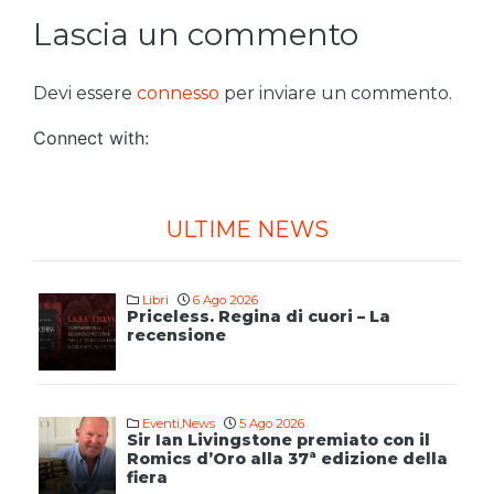
Lascia un commento
Devi essere
connesso
per inviare un commento.
Connect with:
ULTIME NEWS
Libri
6 Ago 2026
Priceless. Regina di cuori – La
recensione
Eventi
,
News
5 Ago 2026
Sir Ian Livingstone premiato con il
Romics d’Oro alla 37ª edizione della
fiera