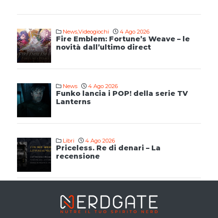
News
,
Videogiochi
4 Ago 2026
Fire Emblem: Fortune’s Weave – le
novità dall’ultimo direct
News
4 Ago 2026
Funko lancia i POP! della serie TV
Lanterns
Libri
4 Ago 2026
Priceless. Re di denari – La
recensione