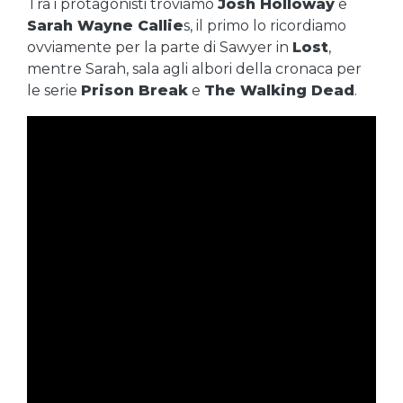
Tra i protagonisti troviamo
Josh Holloway
e
Sarah Wayne Callie
s, il primo lo ricordiamo
ovviamente per la parte di Sawyer in
Lost
,
mentre Sarah, sala agli albori della cronaca per
le serie
Prison Break
e
The Walking Dead
.