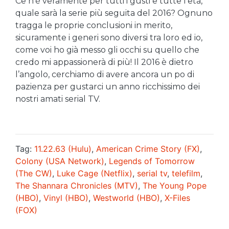
Ce n’è veramente per tutti i gusti e tutte l’età,
quale sarà la serie più seguita del 2016? Ognuno
tragga le proprie conclusioni in merito,
sicuramente i generi sono diversi tra loro ed io,
come voi ho già messo gli occhi su quello che
credo mi appassionerà di più! Il 2016 è dietro
l’angolo, cerchiamo di avere ancora un po di
pazienza per gustarci un anno ricchissimo dei
nostri amati serial TV.
Tag:
11.22.63 (Hulu)
,
American Crime Story (FX)
,
Colony (USA Network)
,
Legends of Tomorrow
(The CW)
,
Luke Cage (Netflix)
,
serial tv
,
telefilm
,
The Shannara Chronicles (MTV)
,
The Young Pope
(HBO)
,
Vinyl (HBO)
,
Westworld (HBO)
,
X-Files
(FOX)