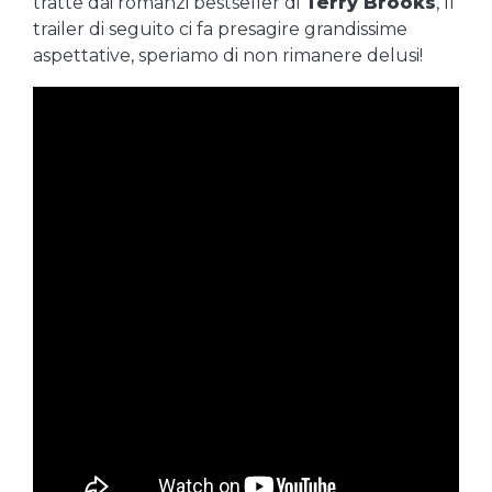
tratte dai romanzi bestseller di
Terry Brooks
, Il
trailer di seguito ci fa presagire grandissime
aspettative, speriamo di non rimanere delusi!