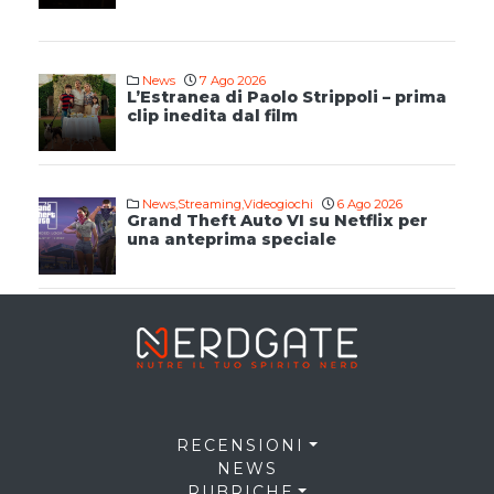
News
7 Ago 2026
L’Estranea di Paolo Strippoli – prima
clip inedita dal film
News
,
Streaming
,
Videogiochi
6 Ago 2026
Grand Theft Auto VI su Netflix per
una anteprima speciale
RECENSIONI
NEWS
RUBRICHE