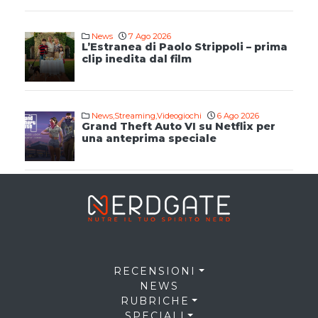
News
7 Ago 2026
L’Estranea di Paolo Strippoli – prima
clip inedita dal film
News
,
Streaming
,
Videogiochi
6 Ago 2026
Grand Theft Auto VI su Netflix per
una anteprima speciale
RECENSIONI
NEWS
RUBRICHE
SPECIALI