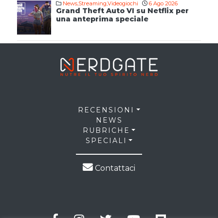
News
,
Streaming
,
Videogiochi
6 Ago 2026
Grand Theft Auto VI su Netflix per
una anteprima speciale
RECENSIONI
NEWS
RUBRICHE
SPECIALI
Contattaci