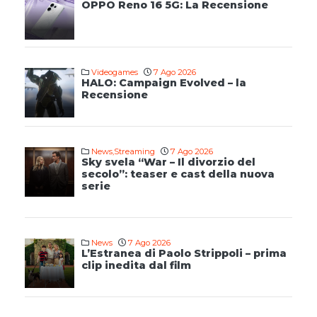
OPPO Reno 16 5G: La Recensione
Videogames
7 Ago 2026
HALO: Campaign Evolved – la
Recensione
News
,
Streaming
7 Ago 2026
Sky svela “War – Il divorzio del
secolo”: teaser e cast della nuova
serie
News
7 Ago 2026
L’Estranea di Paolo Strippoli – prima
clip inedita dal film