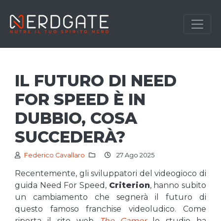
IL FUTURO DI NEED
FOR SPEED È IN
DUBBIO, COSA
SUCCEDERÀ?
Federico Cavallaro
27 Ago 2025
Recentemente, gli sviluppatori del videogioco di
guida Need For Speed,
Criterion
, hanno subito
un cambiamento che segnerà il futuro di
questo famoso franchise videoludico. Come
riporta il sito web
The Gamer
lo studio ha