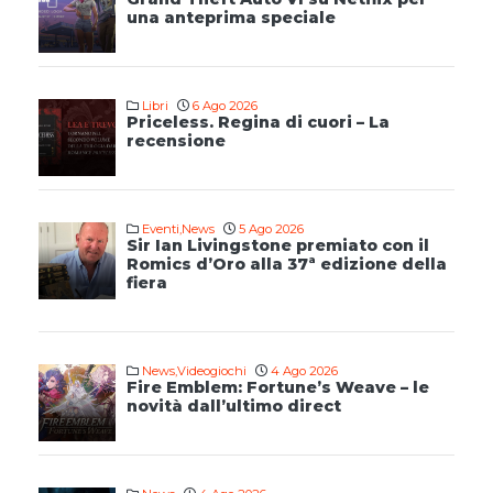
una anteprima speciale
Libri
6 Ago 2026
Priceless. Regina di cuori – La
recensione
Eventi
,
News
5 Ago 2026
Sir Ian Livingstone premiato con il
Romics d’Oro alla 37ª edizione della
fiera
News
,
Videogiochi
4 Ago 2026
Fire Emblem: Fortune’s Weave – le
novità dall’ultimo direct