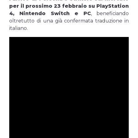
per il prossimo 23 febbraio su PlayStation
4, Nintendo Switch e PC
, beneficiando
oltretutto di una già confermata traduzione in
italiano.