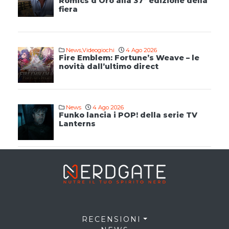
Romics d’Oro alla 37ª edizione della
fiera
News
,
Videogiochi
4 Ago 2026
Fire Emblem: Fortune’s Weave – le
novità dall’ultimo direct
News
4 Ago 2026
Funko lancia i POP! della serie TV
Lanterns
RECENSIONI