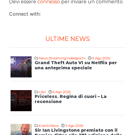
Devi essere
connesso
per inviare un commento.
Connect with:
ULTIME NEWS
News
,
Streaming
,
Videogiochi
6 Ago 2026
Grand Theft Auto VI su Netflix per
una anteprima speciale
Libri
6 Ago 2026
Priceless. Regina di cuori – La
recensione
Eventi
,
News
5 Ago 2026
Sir Ian Livingstone premiato con il