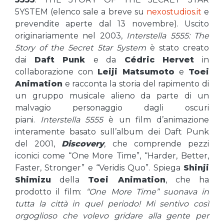
5YSTEM (elenco sale a breve su
nexostudios.it
e
prevendite aperte dal 13 novembre). Uscito
originariamente nel 2003,
Interstella 5555:
The
5tory of the 5ecret 5tar 5ystem
è stato creato
dai
Daft Punk
e da
Cédric Hervet
in
collaborazione con
Leiji Matsumoto
e
Toei
Animation
e racconta la storia del rapimento di
un gruppo musicale alieno da parte di un
malvagio personaggio dagli oscuri
piani.
Interstella 5555
è un film d’animazione
interamente basato sull’album dei Daft Punk
del 2001,
Discovery
, che comprende pezzi
iconici come “One More Time”, “Harder, Better,
Faster, Stronger” e “Veridis Quo”. Spiega
Shinji
Shimizu
della
Toei Animation
, che ha
prodotto il film:
“One More Time” suonava in
tutta la città in quel periodo!
Mi sentivo così
orgoglioso che volevo gridare alla gente per