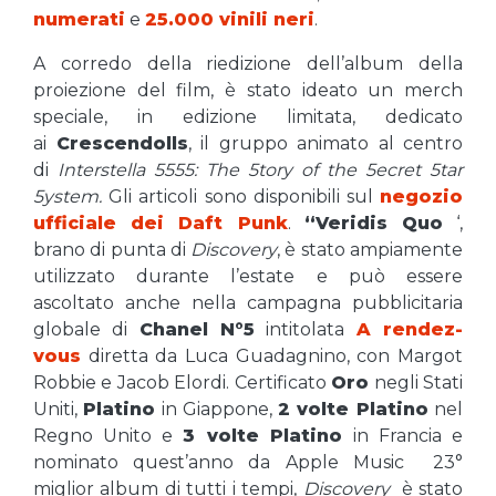
numerati
e
25.000 vinili neri
.
A corredo della riedizione dell’album della
proiezione del film, è stato ideato un merch
speciale, in edizione limitata, dedicato
ai
Crescendolls
, il gruppo animato al centro
di
Interstella 5555:
The 5tory of the 5ecret 5tar
5ystem.
Gli articoli sono disponibili sul
negozio
ufficiale dei Daft Punk
.
“Veridis Quo
‘,
brano di punta di
Discovery
, è stato ampiamente
utilizzato durante l’estate e può essere
ascoltato anche nella campagna pubblicitaria
globale di
Chanel N°5
intitolata
A rendez-
vous
diretta da Luca Guadagnino, con Margot
Robbie e Jacob Elordi. Certificato
Oro
negli Stati
Uniti,
Platino
in Giappone,
2 volte Platino
nel
Regno Unito e
3 volte Platino
in Francia e
nominato quest’anno da Apple Music 23°
miglior album di tutti i tempi,
Discovery
è stato