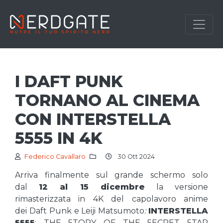
I DAFT PUNK
TORNANO AL CINEMA
CON INTERSTELLA
5555 IN 4K
Federico Cavallaro
30 Ott 2024
Arriva finalmente sul grande schermo solo
dal
12 al 15 dicembre
la versione
rimasterizzata in 4K del capolavoro anime
dei Daft Punk e Leiji Matsumoto
:
INTERSTELLA
5555
: THE 5TORY OF THE 5ECRET 5TAR