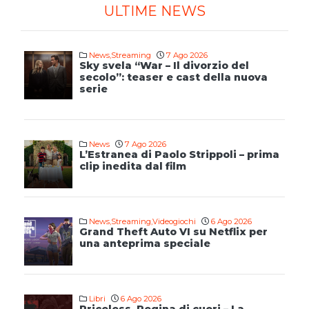
ULTIME NEWS
News
,
Streaming
7 Ago 2026
Sky svela “War – Il divorzio del
secolo”: teaser e cast della nuova
serie
News
7 Ago 2026
L’Estranea di Paolo Strippoli – prima
clip inedita dal film
News
,
Streaming
,
Videogiochi
6 Ago 2026
Grand Theft Auto VI su Netflix per
una anteprima speciale
Libri
6 Ago 2026