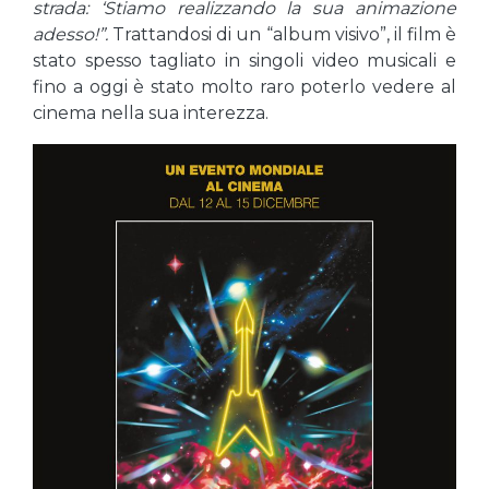
strada: ‘Stiamo realizzando la sua animazione
adesso!”.
Trattandosi di un “album visivo”, il film è
stato spesso tagliato in singoli video musicali e
fino a oggi è stato molto raro poterlo vedere al
cinema nella sua interezza.