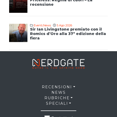
Priceless. Regina di cuori – La
recensione
Eventi
,
News
5 Ago 2026
Sir Ian Livingstone premiato con il
Romics d’Oro alla 37ª edizione della
fiera
RECENSIONI
NEWS
RUBRICHE
SPECIALI