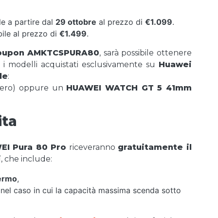
le a partire dal
29 ottobre
al prezzo di
€1.099
.
ile al prezzo di
€1.499
.
oupon AMKTCSPURA80
, sarà possibile ottenere
er i modelli acquistati esclusivamente su
Huawei
le
:
ero) oppure un
HUAWEI WATCH GT 5 41mm
ita
EI Pura 80 Pro
riceveranno
gratuitamente il
i
, che include:
hermo
,
nel caso in cui la capacità massima scenda sotto