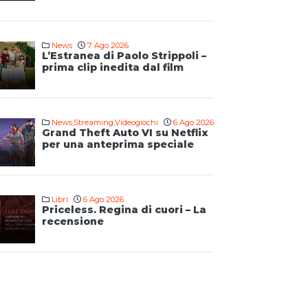
News
7 Ago 2026
L’Estranea di Paolo Strippoli –
prima clip inedita dal film
News
,
Streaming
,
Videogiochi
6 Ago 2026
Grand Theft Auto VI su Netflix
per una anteprima speciale
Libri
6 Ago 2026
Priceless. Regina di cuori – La
recensione