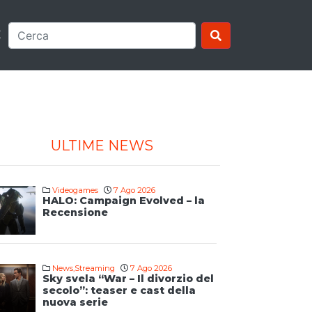
E
ULTIME NEWS
Videogames
7 Ago 2026
HALO: Campaign Evolved – la
Recensione
News
,
Streaming
7 Ago 2026
Sky svela “War – Il divorzio del
secolo”: teaser e cast della
nuova serie