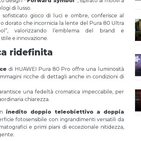
nato design
“Forward Symbol”
, ispirato ai motivi a
ologi di lusso.
 sofisticato gioco di luci e ombre, conferisce al
llo dorato che incornicia la lente del Pura 80 Ultra
bol”, valorizzando l’emblema del brand e
stile e innovazione.
a ridefinita
ice
di HUAWEI Pura 80 Pro offre una luminosità
immagini ricche di dettagli anche in condizioni di
rantisce una fedeltà cromatica impeccabile, per
raordinaria chiarezza.
 un
inedito doppio teleobiettivo a doppia
icie fotosensibile con ingrandimenti versatili da
nematografici e primi piani di eccezionale nitidezza,
gente.