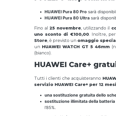
HUAWEI Pura 80 Pro
sarà disponibi
HUAWEI Pura 80 Ultra
sarà disponib
Fino al
25 novembre
, utilizzando il
c
uno sconto di €100,00
. Inoltre, p
Store
, è previsto un
omaggio specia
un
HUAWEI WATCH GT 5 46mm
(n
(bianco).
HUAWEI Care+ gratu
Tutti i clienti che acquisteranno
HUAW
servizio HUAWEI Care+ per 12 mes
una sostituzione gratuita dello sc
sostituzione illimitata della batteria
l’85%.