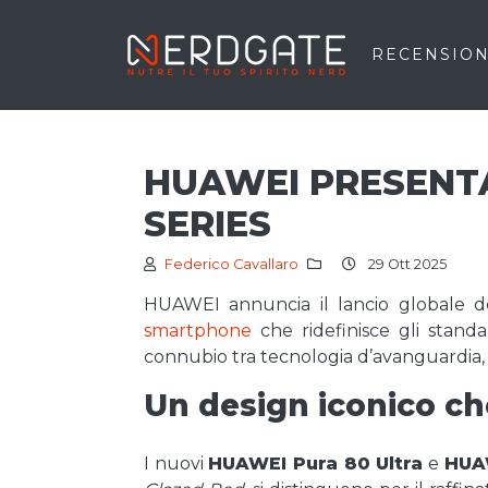
RECENSION
HUAWEI PRESENT
SERIES
Federico Cavallaro
29 Ott 2025
HUAWEI annuncia il lancio globale d
smartphone
che ridefinisce gli stand
connubio tra tecnologia d’avanguardia, d
Un design iconico ch
I nuovi
HUAWEI Pura 80 Ultra
e
HUA