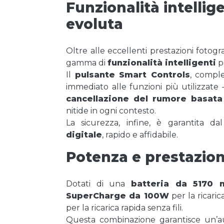
Funzionalità intellig
evoluta
Oltre alle eccellenti prestazioni fotog
gamma di
funzionalità intelligenti
pe
Il
pulsante Smart Controls
, compl
immediato alle funzioni più utilizzate
cancellazione del rumore basata s
nitide in ogni contesto.
La sicurezza, infine, è garantita d
digitale
, rapido e affidabile.
Potenza e prestazio
Dotati di una
batteria da 5170 
SuperCharge da 100W
per la ricaric
per la ricarica rapida senza fili.
Questa combinazione garantisce un’au