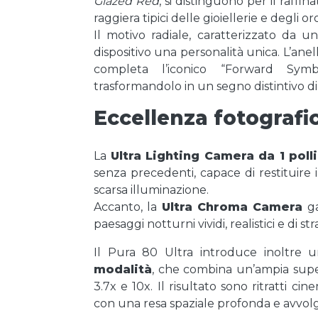
Glazed Red
, si distinguono per il raffi
raggiera tipici delle gioiellerie e degli or
Il motivo radiale, caratterizzato da un
dispositivo una personalità unica. L’ane
completa l’iconico “Forward Sym
trasformandolo in un segno distintivo di 
Eccellenza fotografic
La
Ultra Lighting Camera da 1 poll
senza precedenti, capace di restituire 
scarsa illuminazione.
Accanto, la
Ultra Chroma Camera
ga
paesaggi notturni vividi, realistici e di st
Il Pura 80 Ultra introduce inoltre
modalità
, che combina un’ampia superf
3.7x e 10x. Il risultato sono ritratti ci
con una resa spaziale profonda e avvol