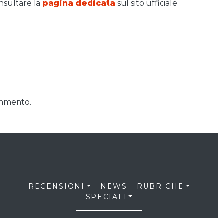
onsultare la
pagina dedicata
sul sito ufficiale
ommento.
RECENSIONI
NEWS
RUBRICHE
SPECIALI