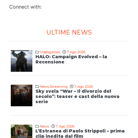
Connect with:
ULTIME NEWS
Videogames
7 Ago 2026
HALO: Campaign Evolved – la
Recensione
News
,
Streaming
7 Ago 2026
Sky svela “War – Il divorzio del
secolo”: teaser e cast della nuova
serie
News
7 Ago 2026
L’Estranea di Paolo Strippoli – prima
clip inedita dal film