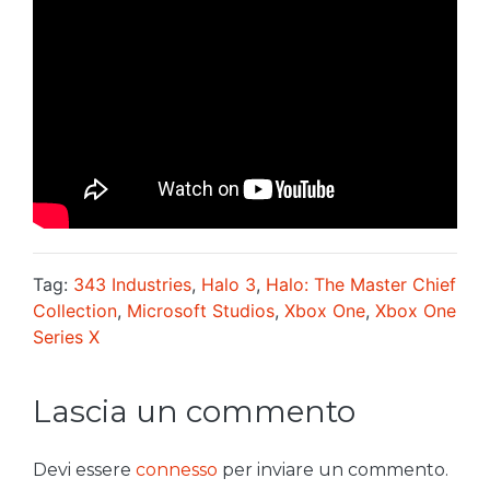
Tag:
343 Industries
,
Halo 3
,
Halo: The Master Chief
Collection
,
Microsoft Studios
,
Xbox One
,
Xbox One
Series X
Lascia un commento
Devi essere
connesso
per inviare un commento.