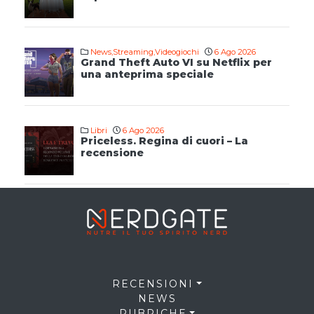
News
,
Streaming
,
Videogiochi
6 Ago 2026
Grand Theft Auto VI su Netflix per
una anteprima speciale
Libri
6 Ago 2026
Priceless. Regina di cuori – La
recensione
RECENSIONI
NEWS
RUBRICHE