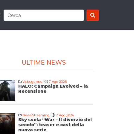
E
ULTIME NEWS
Videogames
7 Ago 2026
HALO: Campaign Evolved – la
Recensione
News
,
Streaming
7 Ago 2026
Sky svela “War – Il divorzio del
secolo”: teaser e cast della
nuova serie