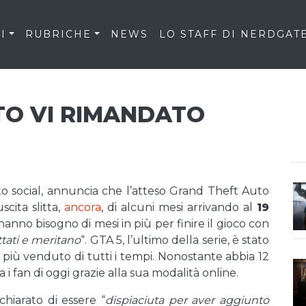
I
RUBRICHE
NEWS
LO STAFF DI NERDGAT
TO VI RIMANDATO
 social, annuncia che l’atteso Grand Theft Auto
cita slitta,
ancora
, di alcuni mesi arrivando al
19
hanno bisogno di mesi in più per finire il gioco con
tati e meritano
“. GTA 5, l’ultimo della serie, è stato
o più venduto di tutti i tempi. Nonostante abbia 12
 fan di oggi grazie alla sua modalità online.
chiarato di essere “
dispiaciuta per aver aggiunto