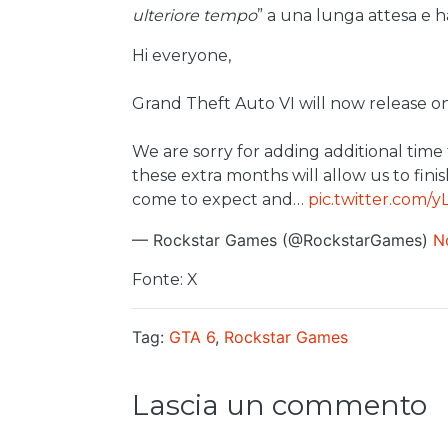
ulteriore tempo
” a una lunga attesa e ha
Hi everyone,
Grand Theft Auto VI will now release o
We are sorry for adding additional time
these extra months will allow us to fini
come to expect and…
pic.twitter.com/
— Rockstar Games (@RockstarGames)
N
Fonte: X
Tag:
GTA 6
,
Rockstar Games
Lascia un commento