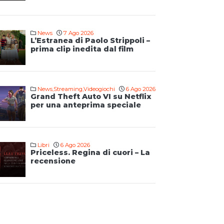
News
7 Ago 2026
L’Estranea di Paolo Strippoli –
prima clip inedita dal film
News
,
Streaming
,
Videogiochi
6 Ago 2026
Grand Theft Auto VI su Netflix
per una anteprima speciale
Libri
6 Ago 2026
Priceless. Regina di cuori – La
recensione