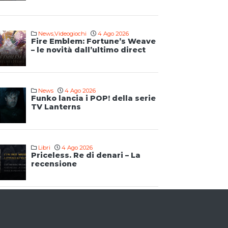
News
,
Videogiochi
4 Ago 2026
Fire Emblem: Fortune’s Weave
– le novità dall’ultimo direct
News
4 Ago 2026
Funko lancia i POP! della serie
TV Lanterns
Libri
4 Ago 2026
Priceless. Re di denari – La
recensione