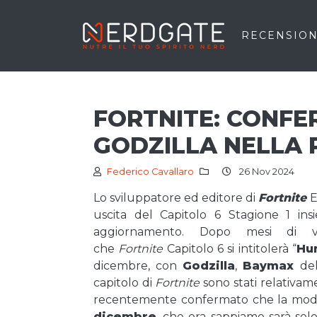
RECENSION
FORTNITE: CONFE
GODZILLA NELLA 
Federico Cavallaro
26 Nov 2024
Lo sviluppatore ed editore di
Fortnite
E
uscita del Capitolo 6 Stagione 1 ins
aggiornamento. Dopo mesi di v
che
Fortnite
Capitolo 6 si intitolerà “
Hu
dicembre, con
Godzilla
,
Baymax
de
capitolo di
Fortnite
sono stati relativame
recentemente confermato che la modal
dicembre
, che ora sappiamo sarà solo