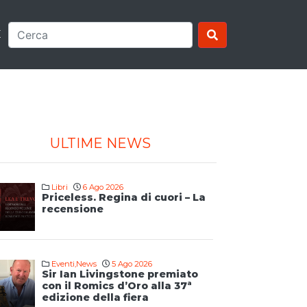
E
ULTIME NEWS
Libri
6 Ago 2026
Priceless. Regina di cuori – La
recensione
Eventi
,
News
5 Ago 2026
Sir Ian Livingstone premiato
con il Romics d’Oro alla 37ª
edizione della fiera