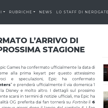
I
RUBRICHE
NEWS
LO STAFF DI NERDGAT
RMATO L’ARRIVO DI
PROSSIMA STAGIONE
pic Games ha confermato ufficialmente la data di
ieme alla prima keyart per questo attesissimo
oci e speculazioni, Epic ha confermato
nters
” e prenderà ufficialmente il via domenica 1
lla Disney e molto altro. I dettagli sul prossimo
nte scarsi in termini di notizie ufficiali, ma Epic ha
ità OG preferita dai fan tornerà su
Fortnite
il
6
 cinque giorni dopo il lancio del capitolo 6. I fan