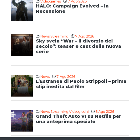
Videogames
7 Ago 2026
HALO: Campaign Evolved – la
Recensione
News
,
Streaming
7 Ago 2026
Sky svela “War – Il divorzio del
secolo”: teaser e cast della nuova
serie
News
7 Ago 2026
L’Estranea di Paolo Strippoli – prima
clip inedita dal film
News
,
Streaming
,
Videogiochi
6 Ago 2026
Grand Theft Auto VI su Netflix per
una anteprima speciale