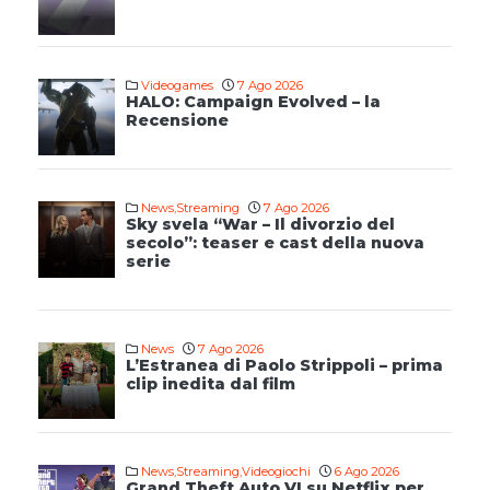
Videogames
7 Ago 2026
HALO: Campaign Evolved – la
Recensione
News
,
Streaming
7 Ago 2026
Sky svela “War – Il divorzio del
secolo”: teaser e cast della nuova
serie
News
7 Ago 2026
L’Estranea di Paolo Strippoli – prima
clip inedita dal film
News
,
Streaming
,
Videogiochi
6 Ago 2026
Grand Theft Auto VI su Netflix per