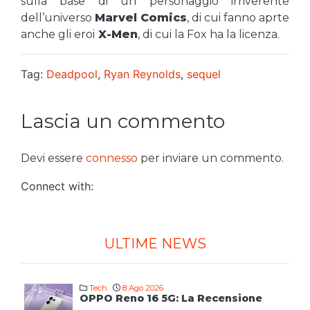
sulla base di un personaggio irriverente
dell’universo
Marvel Comics
, di cui fanno aprte
anche gli eroi
X-Men
, di cui la Fox ha la licenza.
Tag:
Deadpool
,
Ryan Reynolds
,
sequel
Lascia un commento
Devi essere
connesso
per inviare un commento.
Connect with:
ULTIME NEWS
Tech
8 Ago 2026
OPPO Reno 16 5G: La Recensione