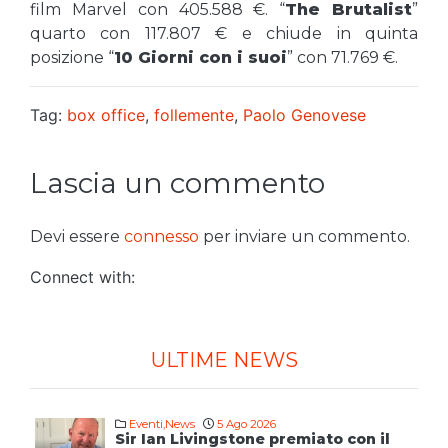
film Marvel con 405.588 €. “
The Brutalist
”
quarto con 117.807 € e chiude in quinta
posizione “
10 Giorni con i suoi
” con 71.769 €.
Tag:
box office
,
follemente
,
Paolo Genovese
Lascia un commento
Devi essere
connesso
per inviare un commento.
Connect with:
ULTIME NEWS
Eventi
,
News
5 Ago 2026
Sir Ian Livingstone premiato con il