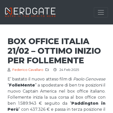
BOX OFFICE ITALIA
21/02 – OTTIMO INIZIO
PER FOLLEMENTE
Federico Cavallaro
24 Feb 2025
E’ bastato il nuovo atteso film di
Paolo Genovese
“
FolleMente
” a spodestare di ben tre posizioni il
nuovo Captain America nel box office italiano.
Follemente inizia la sua corsa al box office con
ben 1.589.943 € seguito da “
Paddington in
Perù
” con 437.326 € e passa in terza posizione il