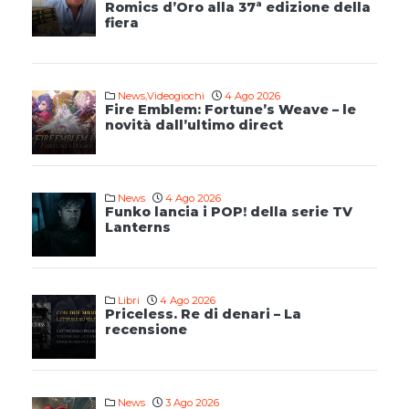
Romics d’Oro alla 37ª edizione della
fiera
News
,
Videogiochi
4 Ago 2026
Fire Emblem: Fortune’s Weave – le
novità dall’ultimo direct
News
4 Ago 2026
Funko lancia i POP! della serie TV
Lanterns
Libri
4 Ago 2026
Priceless. Re di denari – La
recensione
News
3 Ago 2026