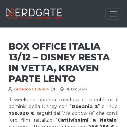
BOX OFFICE ITALIA
13/12 – DISNEY RESTA
IN VETTA, KRAVEN
PARTE LENTO
Federico Cavallaro
16 Dic 2024
Il weekend appena concluso ci riconferma il
dominio della Disney con “
Oceania 2
” e i suoi
758.920 €
, seguiti dai “
Me contro Te
” che con il
loro film natalizio “
Cattivissimi a Natale
”
partono tutto sommato bene con
286.256 €
e