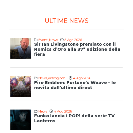
ULTIME NEWS
Eventi
,
News
5 Ago 2026
Sir Ian Livingstone premiato con il
Romics d’Oro alla 37ª edizione della
fiera
News
,
Videogiochi
4 Ago 2026
Fire Emblem: Fortune’s Weave – le
novità dall’ultimo direct
News
4 Ago 2026
Funko lancia i POP! della serie TV
Lanterns