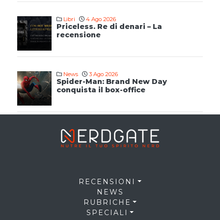
Libri
4 Ago 2026
Priceless. Re di denari – La
recensione
News
3 Ago 2026
Spider-Man: Brand New Day
conquista il box-office
RECENSIONI
NEWS
RUBRICHE
SPECIALI