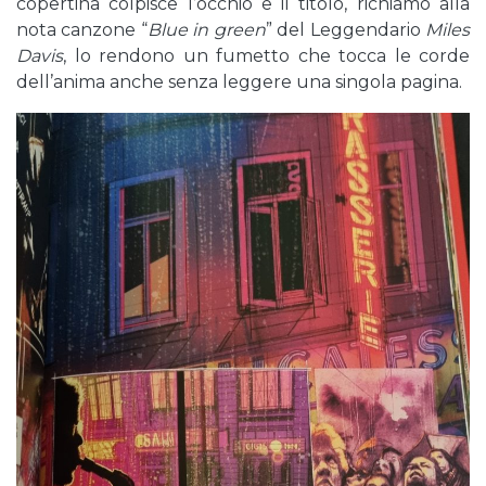
copertina colpisce l’occhio e il titolo, richiamo alla
nota canzone “
Blue in green
” del Leggendario
Miles
Davis
, lo rendono un fumetto che tocca le corde
dell’anima anche senza leggere una singola pagina.