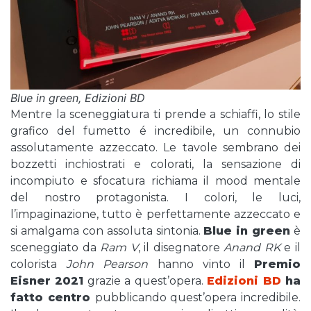
Blue in green, Edizioni BD
Mentre la sceneggiatura ti prende a schiaffi, lo stile
grafico del fumetto é incredibile, un connubio
assolutamente azzeccato. Le tavole sembrano dei
bozzetti inchiostrati e colorati, la sensazione di
incompiuto e sfocatura richiama il mood mentale
del nostro protagonista. I colori, le luci,
l’impaginazione, tutto è perfettamente azzeccato e
si amalgama con assoluta sintonia.
Blue in green
è
sceneggiato da
Ram V
, il disegnatore
Anand RK
e il
colorista
John Pearson
hanno vinto il
Premio
Eisner 2021
grazie a quest’opera.
Edizioni BD
ha
fatto centro
pubblicando quest’opera incredibile.