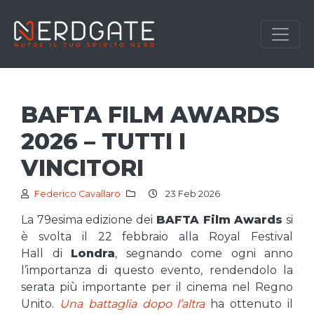
BAFTA FILM AWARDS
2026 – TUTTI I
VINCITORI
Federico Cavallaro
23 Feb 2026
La 79esima edizione dei
BAFTA Film Awards
si
è svolta il 22 febbraio alla Royal Festival
Hall di
Londra
, segnando come ogni anno
l’importanza di questo evento, rendendolo la
serata più importante per il cinema nel Regno
Unito.
Una battaglia dopo l’altra
ha ottenuto il