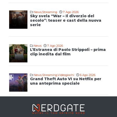
News
,
Streaming
7 Ago 2026
Sky svela “War – Il divorzio del
secolo”: teaser e cast della nuova
serie
News
7 Ago 2026
L’Estranea di Paolo Strippoli – prima
clip inedita dal film
News
,
Streaming
,
Videogiochi
6 Ago 2026
Grand Theft Auto VI su Netflix per
una anteprima speciale