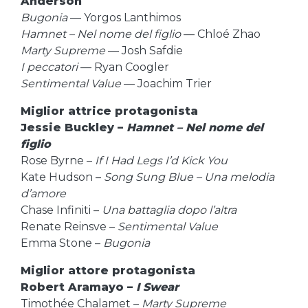
Anderson
Bugonia
— Yorgos Lanthimos
Hamnet – Nel nome del figlio
— Chloé Zhao
Marty Supreme
— Josh Safdie
I peccatori
— Ryan Coogler
Sentimental Value
— Joachim Trier
Miglior attrice protagonista
Jessie Buckley –
Hamnet – Nel nome del
figlio
Rose Byrne –
If I Had Legs I’d Kick You
Kate Hudson –
Song Sung Blue – Una melodia
d’amore
Chase Infiniti –
Una battaglia dopo l’altra
Renate Reinsve –
Sentimental Value
Emma Stone –
Bugonia
Miglior attore protagonista
Robert Aramayo –
I Swear
Timothée Chalamet –
Marty Supreme