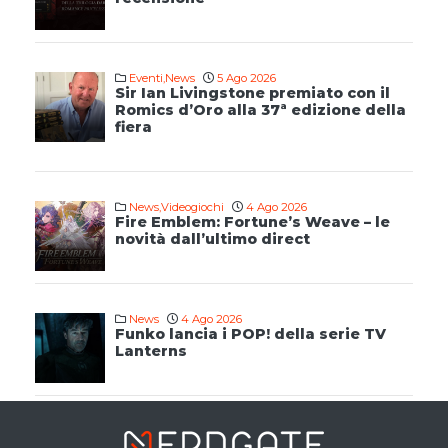
Eventi
,
News
5 Ago 2026
Sir Ian Livingstone premiato con il
Romics d’Oro alla 37ª edizione della
fiera
News
,
Videogiochi
4 Ago 2026
Fire Emblem: Fortune’s Weave – le
novità dall’ultimo direct
News
4 Ago 2026
Funko lancia i POP! della serie TV
Lanterns