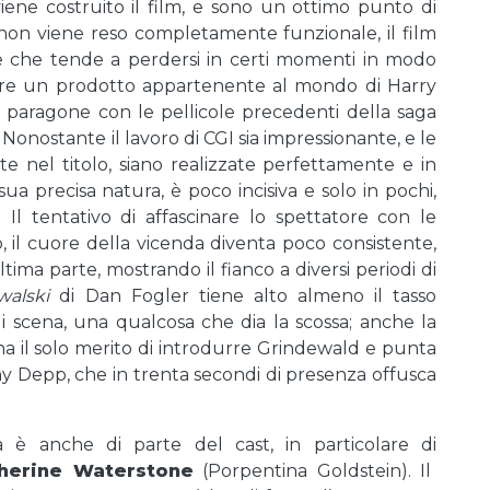
iene costruito il film, e sono un ottimo punto di
non viene reso completamente funzionale, il film
 e che tende a perdersi in certi momenti in modo
are un prodotto appartenente al mondo di Harry
il paragone con le pellicole precedenti della saga
onostante il lavoro di CGI sia impressionante, e le
e nel titolo, siano realizzate perfettamente e in
a precisa natura, è poco incisiva e solo in pochi,
Il tentativo di affascinare lo spettatore con le
 il cuore della vicenda diventa poco consistente,
ima parte, mostrando il fianco a diversi periodi di
walski
di Dan Fogler tiene alto almeno il tasso
di scena, una qualcosa che dia la scossa; anche la
ha il solo merito di introdurre Grindewald e punta
ny Depp, che in trenta secondi di presenza offusca
à è anche di parte del cast, in particolare di
herine Waterstone
(Porpentina Goldstein). Il