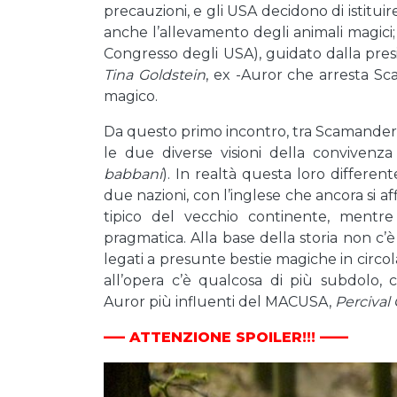
precauzioni, e gli USA decidono di istitu
anche l’allevamento degli animali magici; 
Congresso degli USA), guidato dalla pre
Tina Goldstein
, ex -Auror che arresta Sc
magico.
Da questo primo incontro, tra Scamande
le due diverse visioni della convivenz
babbani
). In realtà questa loro differen
due nazioni, con l’inglese che ancora si a
tipico del vecchio continente, mentr
pragmatica. Alla base della storia non c’
legati a presunte bestie magiche in circol
all’opera c’è qualcosa di più subdolo,
Auror più influenti del MACUSA,
Percival
—– ATTENZIONE SPOILER!!! ——