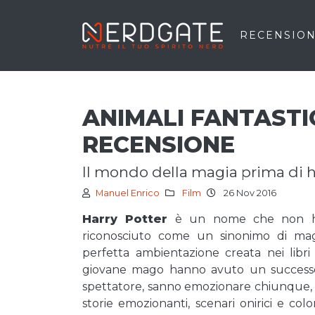
RECENSION
ANIMALI FANTASTIC
RECENSIONE
il mondo della magia prima di h
Manuel Enrico
Film
26 Nov 2016
Harry Potter
è un nome che non ha a
riconosciuto come un sinonimo di magi
perfetta ambientazione creata nei libri
giovane mago hanno avuto un successo 
spettatore, sanno emozionare chiunque, b
storie emozionanti, scenari onirici e col