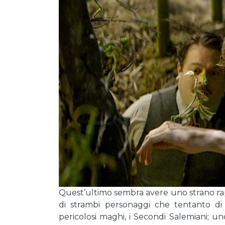
Quest’ultimo sembra avere uno strano rap
di strambi personaggi che tentanto di 
pericolosi maghi, i Secondi Salemiani; un