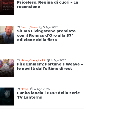
Priceless. Regina di cuori – La
recensione
Eventi
,
News
5 Ago 2026
Sir Ian Livingstone premiato
con il Romics d’Oro alla 37ª
edizione della fiera
News
,
Videogiochi
4 Ago 2026
Fire Emblem: Fortune’s Weave –
le novità dall’ultimo direct
News
4 Ago 2026
Funko lancia i POP! della serie
TV Lanterns