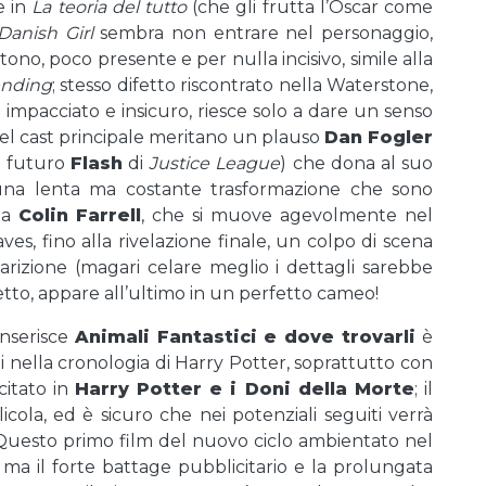
e in
La teoria del tutto
(che gli frutta l’Oscar come
Danish Girl
sembra non entrare nel personaggio,
o, poco presente e per nulla incisivo, simile alla
ending
; stesso difetto riscontrato nella Waterstone,
impacciato e insicuro, riesce solo a dare un senso
Nel cast principale meritano un plauso
Dan Fogler
l futuro
Flash
di
Justice League
) che dona al suo
na lenta ma costante trasformazione che sono
ia
Colin Farrell
, che si muove agevolmente nel
s, fino alla rivelazione finale, un colpo di scena
arizione (magari celare meglio i dettagli sarebbe
tto, appare all’ultimo in un perfetto cameo!
 inserisce
Animali Fantastici e dove trovarli
è
i nella cronologia di Harry Potter, soprattutto con
citato in
Harry Potter e i Doni della Morte
; il
cola, ed è sicuro che nei potenziali seguiti verrà
Questo primo film del nuovo ciclo ambientato nel
a il forte battage pubblicitario e la prolungata