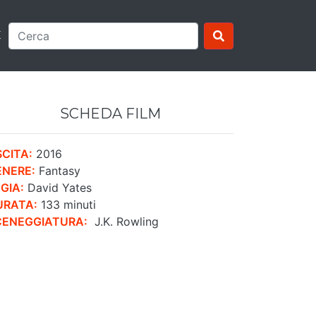
E
SCHEDA FILM
CITA:
2016
ENERE:
Fantasy
GIA:
David Yates
URATA:
133 minuti
CENEGGIATURA:
J.K. Rowling