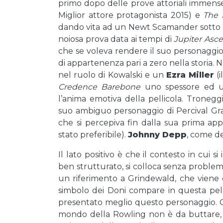
primo dopo delle prove attoriali immens
Miglior attore protagonista 2015) e
The 
dando vita ad un Newt Scamander sotto ton
noiosa prova data ai tempi di
Jupiter Asc
che se voleva rendere il suo personaggio 
di appartenenza pari a zero nella storia. 
nel ruolo di Kowalski e un
Ezra Miller
(i
Credence Barebone
uno spessore ed u
l’anima emotiva della pellicola. Tronegg
suo ambiguo personaggio di Percival Grave
che si percepiva fin dalla sua prima app
stato preferibile).
Johnny Depp
, come de
Il lato positivo è che il contesto in cui si
ben strutturato, si colloca senza problem
un riferimento a Grindewald, che viene 
simbolo dei Doni compare in questa pelli
presentato meglio questo personaggio. 
mondo della Rowling non è da buttare, m