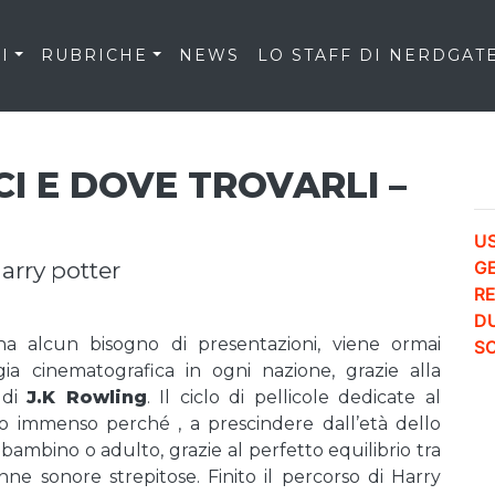
I
RUBRICHE
NEWS
LO STAFF DI NERDGAT
I E DOVE TROVARLI –
US
arry potter
G
RE
D
lcun bisogno di presentazioni, viene ormai
S
a cinematografica in ogni nazione, grazie alla
 di
J.K Rowling
. Il ciclo di pellicole dedicate al
immenso perché , a prescindere dall’età dello
ambino o adulto, grazie al perfetto equilibrio tra
onne sonore strepitose. Finito il percorso di Harry