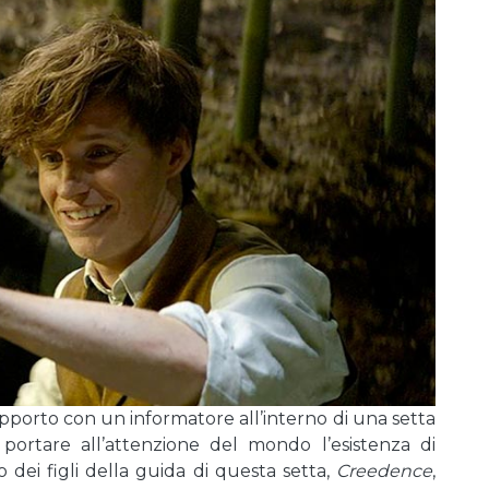
porto con un informatore all’interno di una setta
portare all’attenzione del mondo l’esistenza di
o dei figli della guida di questa setta,
Creedence
,