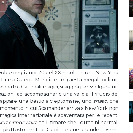
 svolge negli anni ’20 del XX secolo, in una New York
lla Prima Guerra Mondiale. In questa megalopoli un
 esperto di animali magici, si aggira per svolgere un
azioni; ad accompagnarlo una valigia, il rifugio dei
 scappare una bestiola cleptomane, uno
snaso
, che
 Il momento in cui Scamander arriva a New York non
 magica internazionale è spaventata per le recenti
lert Grindewald
, ed il timore che i cittadini normali
è piuttosto sentita. Ogni nazione prende diverse