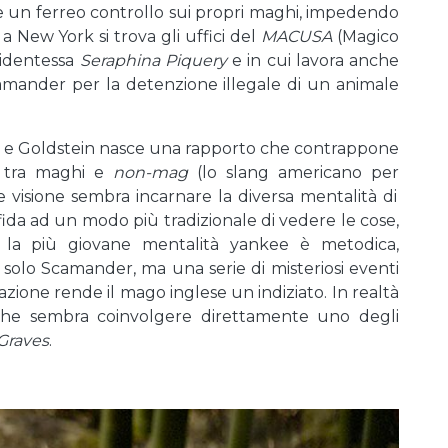
ire un ferreo controllo sui propri maghi, impedendo
a New York si trova gli uffici del
MACUSA
(Magico
sidentessa
Seraphina Piquery
e in cui lavora anche
amander per la detenzione illegale di un animale
r e Goldstein nasce una rapporto che contrappone
a tra maghi e
non-mag
(lo slang americano per
te visione sembra incarnare la diversa mentalità di
ffida ad un modo più tradizionale di vedere le cose,
e la più giovane mentalità yankee è metodica,
è solo Scamander, ma una serie di misteriosi eventi
azione rende il mago inglese un indiziato. In realtà
 che sembra coinvolgere direttamente uno degli
 Graves
.