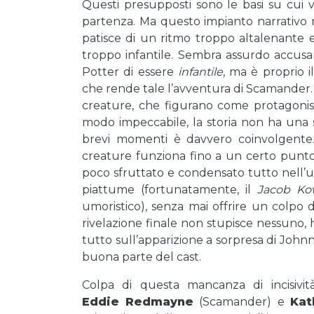
Questi presupposti sono le basi su cui v
partenza. Ma questo impianto narrativo 
patisce di un ritmo troppo altalenante
troppo infantile. Sembra assurdo accus
Potter di essere
infantile
, ma è proprio 
che rende tale l’avventura di Scamander. N
creature, che figurano come protagonist
modo impeccabile, la storia non ha una su
brevi momenti è davvero coinvolgente. 
creature funziona fino a un certo punto,
poco sfruttato e condensato tutto nell’ult
piattume (fortunatamente, il
Jacob Ko
umoristico), senza mai offrire un colpo 
rivelazione finale non stupisce nessuno, 
tutto sull’apparizione a sorpresa di John
buona parte del cast.
Colpa di questa mancanza di incisivit
Eddie
Redmayne
(Scamander) e
Kat