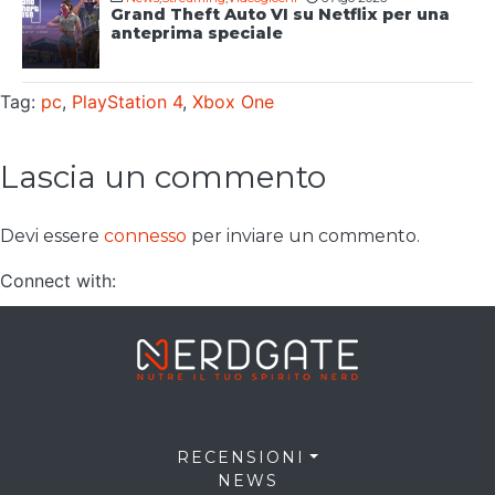
Grand Theft Auto VI su Netflix per una
anteprima speciale
Tag:
pc
,
PlayStation 4
,
Xbox One
Lascia un commento
Devi essere
connesso
per inviare un commento.
Connect with:
RECENSIONI
NEWS