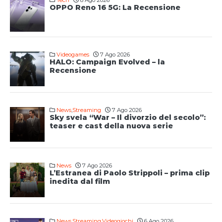
Tech
8 Ago 2026
OPPO Reno 16 5G: La Recensione
Videogames
7 Ago 2026
HALO: Campaign Evolved – la
Recensione
News
,
Streaming
7 Ago 2026
Sky svela “War – Il divorzio del secolo”:
teaser e cast della nuova serie
News
7 Ago 2026
L’Estranea di Paolo Strippoli – prima clip
inedita dal film
News
,
Streaming
,
Videogiochi
6 Ago 2026