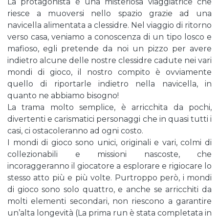
La protagonista è una misteriosa viaggiatrice che
riesce a muoversi nello spazio grazie ad una
navicella alimentata a clessidre. Nel viaggio di ritorno
verso casa, veniamo a conoscenza di un tipo losco e
mafioso, egli pretende da noi un pizzo per avere
indietro alcune delle nostre clessidre cadute nei vari
mondi di gioco, il nostro compito è ovviamente
quello di riportarle indietro nella navicella, in
quanto ne abbiamo bisogno!
La trama molto semplice, è arricchita da pochi,
divertenti e carismatici personaggi che in quasi tutti i
casi, ci ostacoleranno ad ogni costo.
I mondi di gioco sono unici, originali e vari, colmi di
collezionabili e missioni nascoste, che
incoraggeranno il giocatore a esplorare e rigiocare lo
stesso atto più e più volte. Purtroppo però, i mondi
di gioco sono solo quattro, e anche se arricchiti da
molti elementi secondari, non riescono a garantire
un’alta longevità (La prima run è stata completata in