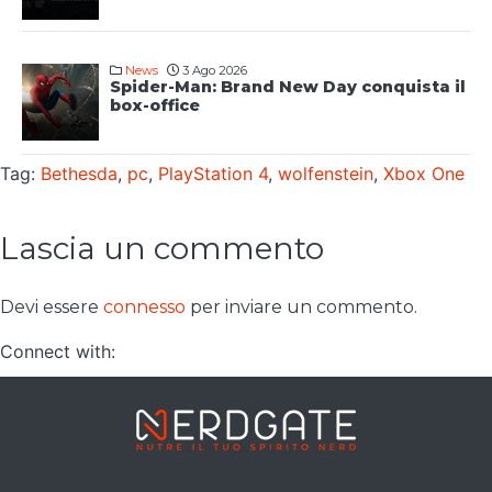
News
3 Ago 2026
Spider-Man: Brand New Day conquista il
box-office
Tag:
Bethesda
,
pc
,
PlayStation 4
,
wolfenstein
,
Xbox One
Lascia un commento
Devi essere
connesso
per inviare un commento.
Connect with: