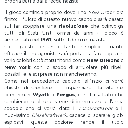
propria patria dalla feccia nazista.
Il gioco comincia proprio dove The New Order era
finito: il fulcro di questo nuovo capitolo sarà basato
sul far scoppiare una
rivoluzione
che coinvolga
tutti gli Stati Uniti, ormai da anni (il gioco è
ambientato nel
1961
) sotto il dominio nazista.
Con questo pretesto tanto semplice quanto
efficace il protagonista sarà portato a fare tappa in
varie celebri città statunitensi come
New Orleans
e
New York
con lo scopo di arruolare più ribelli
possibili, e le sorprese non mancheranno.
Come nel precedente capitolo, all’inizio ci verrà
chiesto di scegliere di risparmiare la vita dei
comprimari
Wyatt
o
Fergus
, con il risultato che
cambieranno alcune scene di intermezzo e l’arma
speciale che ci verrà data: il
Laserkraftwerk
e il
nuovissimo
Dieselkraftwerk,
capace di sparare globi
esplosivi; questa opzione rende il titolo