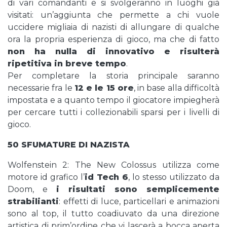
di vari comandanti e si svolgeranno in luoghi già
visitati: un’aggiunta che permette a chi vuole
uccidere migliaia di nazisti di allungare di qualche
ora la propria esperienza di gioco, ma che di fatto
non ha nulla di innovativo e risulterà
ripetitiva in breve tempo
.
Per completare la storia principale saranno
necessarie fra le
12 e le 15 ore
, in base alla difficoltà
impostata e a quanto tempo il giocatore impiegherà
per cercare tutti i collezionabili sparsi per i livelli di
gioco.
50 SFUMATURE DI NAZISTA
Wolfenstein 2: The New Colossus utilizza come
motore id grafico l’
id Tech 6
, lo stesso utilizzato da
Doom, e
i risultati sono semplicemente
strabilianti
: effetti di luce, particellari e animazioni
sono al top, il tutto coadiuvato da una direzione
artistica di prim’ordine che vi lascerà a bocca aperta