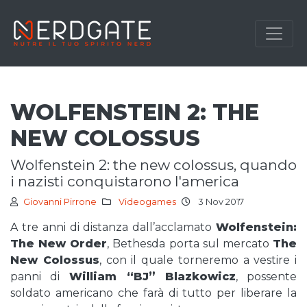
WOLFENSTEIN 2: THE
NEW COLOSSUS
wolfenstein 2: the new colossus, quando
i nazisti conquistarono l'america
Giovanni Pirrone
Videogames
3 Nov 2017
A tre anni di distanza dall’acclamato
Wolfenstein:
The New Order
, Bethesda porta sul mercato
The
New Colossus
, con il quale torneremo a vestire i
panni di
William “BJ” Blazkowicz
, possente
soldato americano che farà di tutto per liberare la