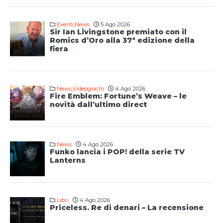
Eventi
,
News
5 Ago 2026
Sir Ian Livingstone premiato con il
Romics d’Oro alla 37ª edizione della
fiera
News
,
Videogiochi
4 Ago 2026
Fire Emblem: Fortune’s Weave – le
novità dall’ultimo direct
News
4 Ago 2026
Funko lancia i POP! della serie TV
Lanterns
Libri
4 Ago 2026
Priceless. Re di denari – La recensione