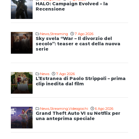
HALO: Campaign Evolved – la
Recensione
News
,
Streaming
7 Ago 2026
Sky svela “War – Il divorzio del
secolo”: teaser e cast della nuova
serie
News
7 Ago 2026
L’Estranea di Paolo Strippoli – prima
clip inedita dal film
News
,
Streaming
,
Videogiochi
6 Ago 2026
Grand Theft Auto VI su Netflix per
una anteprima speciale