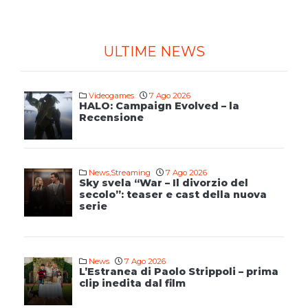
ULTIME NEWS
Videogames
7 Ago 2026
HALO: Campaign Evolved – la
Recensione
News
,
Streaming
7 Ago 2026
Sky svela “War – Il divorzio del
secolo”: teaser e cast della nuova
serie
News
7 Ago 2026
L’Estranea di Paolo Strippoli – prima
clip inedita dal film