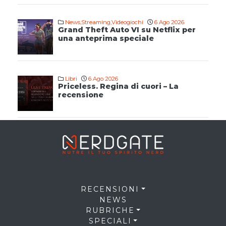
News
,
Streaming
,
Videogiochi
6 Ago 2026
Grand Theft Auto VI su Netflix per
una anteprima speciale
Libri
6 Ago 2026
Priceless. Regina di cuori – La
recensione
RECENSIONI
NEWS
RUBRICHE
SPECIALI