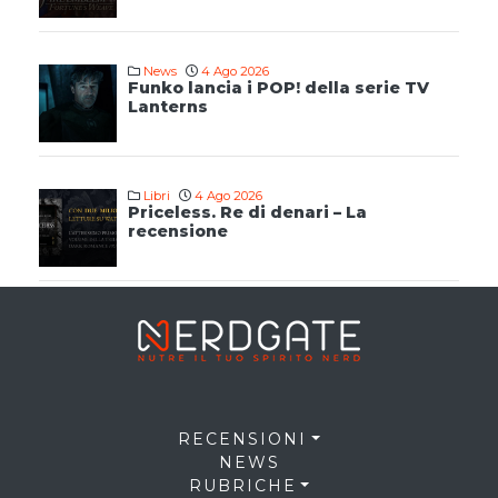
News
4 Ago 2026
Funko lancia i POP! della serie TV
Lanterns
Libri
4 Ago 2026
Priceless. Re di denari – La
recensione
RECENSIONI
NEWS
RUBRICHE