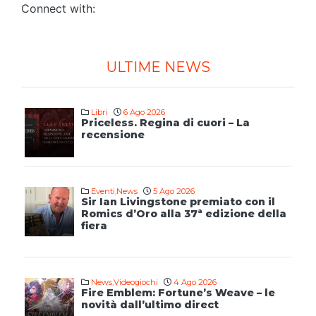
Connect with:
ULTIME NEWS
Libri
6 Ago 2026
Priceless. Regina di cuori – La
recensione
Eventi
,
News
5 Ago 2026
Sir Ian Livingstone premiato con il
Romics d’Oro alla 37ª edizione della
fiera
News
,
Videogiochi
4 Ago 2026
Fire Emblem: Fortune’s Weave – le
novità dall’ultimo direct