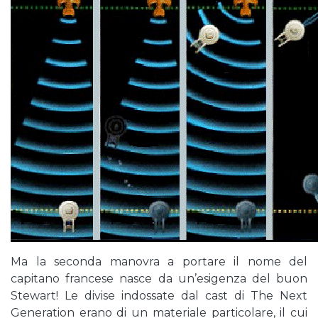
Ma la seconda manovra a portare il nome del
capitano francese nasce da un’esigenza del buon
Stewart! Le divise indossate dal cast di The Next
Generation erano di un materiale particolare, il cui