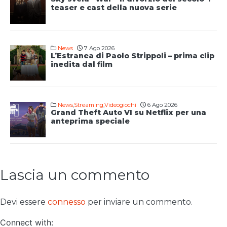
teaser e cast della nuova serie
News
7 Ago 2026
L’Estranea di Paolo Strippoli – prima clip
inedita dal film
News
,
Streaming
,
Videogiochi
6 Ago 2026
Grand Theft Auto VI su Netflix per una
anteprima speciale
Lascia un commento
Devi essere
connesso
per inviare un commento.
Connect with: