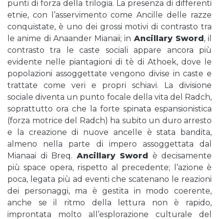
punti di forza della trilogia. La presenza di differenti
etnie, con l’asservimento come Ancille delle razze
conquistate, è uno dei grossi motivi di contrasto tra
le anime di Anaander Mianaii; in
Ancillary Sword
, il
contrasto tra le caste sociali appare ancora più
evidente nelle piantagioni di tè di Athoek, dove le
popolazioni assoggettate vengono divise in caste e
trattate come veri e propri schiavi. La divisione
sociale diventa un punto focale della vita del Radch,
soprattutto ora che la forte spinata espansionistica
(forza motrice del Radch) ha subito un duro arresto
e la creazione di nuove ancelle è stata bandita,
almeno nella parte di impero assoggettata dal
Mianaai di Breq.
Ancillary Sword
è decisamente
più space opera, rispetto al precedente; l’azione è
poca, legata più ad eventi che scatenano le reazioni
dei personaggi, ma è gestita in modo coerente,
anche se il ritmo della lettura non è rapido,
improntata molto all’esplorazione culturale del