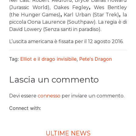
Nel cast: Robert Redford, Bryce Dallas Howard
(Jurassic World), Oakes Fegley
,
Wes Bentley
(the Hunger Games)
,
Karl Urban (Star Trek)
,
la
piccola Oona Laurence (Southpaw). La regia è di
David Lowery (Senza santi in paradiso).
L’uscita americana è fissata per il 12 agosto 2016.
Tag:
Elliot e il drago invisibile
,
Pete's Dragon
Lascia un commento
Devi essere
connesso
per inviare un commento.
Connect with:
ULTIME NEWS