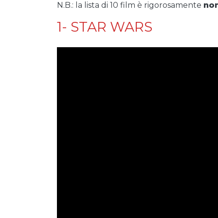
N.B.: la lista di 10 film è rigorosamente
no
1- STAR WARS