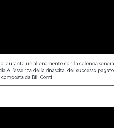
tto, durante un allenamento con la colonna sonora
 è l’essenza della rinascita, del successo pagato
ra composta da Bill Conti