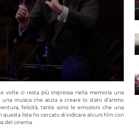
te volte ci resta più impressa nella memoria una
una musica che aiuta a creare lo stato d’animo
avventura, felicità, tante sono le emozioni che una
 questa lista ho cercato di indicare alcuni film con
ia del cinema.