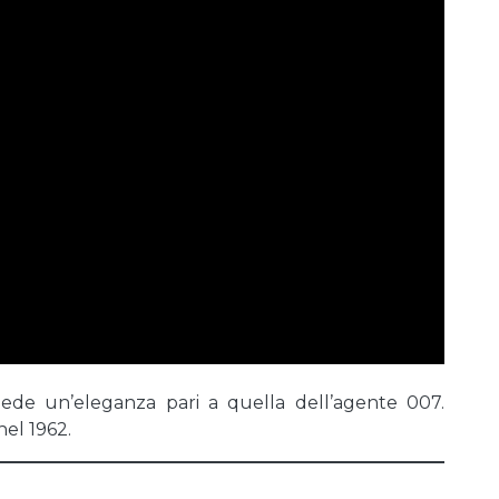
ede un’eleganza pari a quella dell’agente 007.
el 1962.