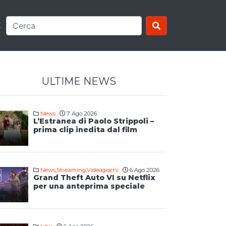
E
ULTIME NEWS
News
7 Ago 2026
L’Estranea di Paolo Strippoli –
prima clip inedita dal film
News
,
Streaming
,
Videogiochi
6 Ago 2026
Grand Theft Auto VI su Netflix
per una anteprima speciale