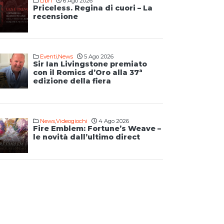
Libri
6 Ago 2026
Priceless. Regina di cuori – La
recensione
Eventi
,
News
5 Ago 2026
Sir Ian Livingstone premiato
con il Romics d’Oro alla 37ª
edizione della fiera
News
,
Videogiochi
4 Ago 2026
Fire Emblem: Fortune’s Weave –
le novità dall’ultimo direct