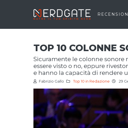
RECENSION
TOP 10 COLONNE 
sicuramente le colonne sonore non determinano se un film merita di
essere visto o no, eppure rives
e hanno la capacità di rendere u
Fabrizio Gallo
Top 10 in Redazione
29 G