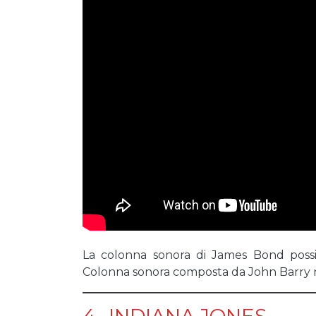
La colonna sonora di James Bond possi
Colonna sonora composta da John Barry n