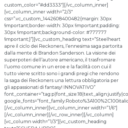
custom_color=”#dd3333″][/vc_column_inner]
[vc_column_inner width=”2/3″
css=”.vc_custom_1442608400482{margin: 30px
!important;border-width: 30px !important;padding:
30px !important;background-color: #777777
!important;}”][vc_custom_heading text=”Steelheart
apre il ciclo dei Reckoners, l’ennesima saga partorita
dalla mente di Brandon Sanderson. La visione dei
superpoteri dell’autore americano, il trasfromare
l’uomo comune in un eroe e la facilità con cui il
tutto viene scritto sono i grandi pregi che rendono
la saga dei Reckoners una lettura obbligatoria per
gli appassionati di fantasy! INNOVATIVO”
font_container=”tag:p|font_size:18|text_align:justify|co
google_fonts=”font_family:Roboto%3A100%2C100ita
[/vc_column_inner][vc_column_inner width=”1/6″]
[/vc_column_inner][/vc_row_inner][/vc_column]
[vc_column width=”1/3″][vc_custom_heading