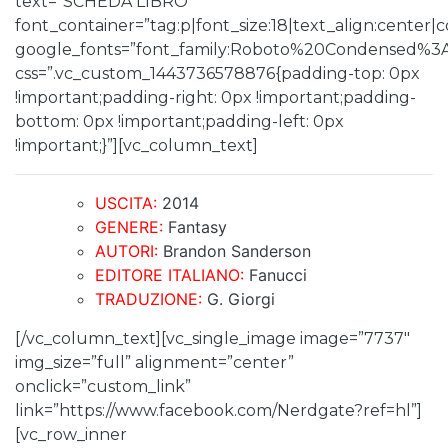
text=”SCHEDA LIBRO”
font_container=”tag:p|font_size:18|text_align:center
google_fonts=”font_family:Roboto%20Condensed%3
css=”.vc_custom_1443736578876{padding-top: 0px
!important;padding-right: 0px !important;padding-
bottom: 0px !important;padding-left: 0px
!important;}”][vc_column_text]
USCITA:
2014
GENERE:
Fantasy
AUTORI:
Brandon Sanderson
EDITORE ITALIANO:
Fanucci
TRADUZIONE:
G. Giorgi
[/vc_column_text][vc_single_image image=”7737″
img_size=”full” alignment=”center”
onclick=”custom_link”
link=”https://www.facebook.com/Nerdgate?ref=hl”]
[vc_row_inner