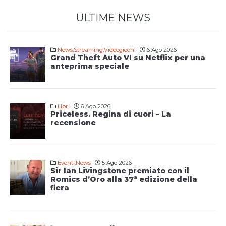
ULTIME NEWS
News
,
Streaming
,
Videogiochi
6 Ago 2026
Grand Theft Auto VI su Netflix per una
anteprima speciale
Libri
6 Ago 2026
Priceless. Regina di cuori – La
recensione
Eventi
,
News
5 Ago 2026
Sir Ian Livingstone premiato con il
Romics d’Oro alla 37ª edizione della
fiera