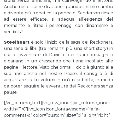
storia senza annoiare, ma coinvolgendo il lettore.
Anche nelle scene di azione, quando il ritmo cambia
e diventa più frenetico, la penna di Sanderson riesce
ad essere efficace, si adegua all’esigenza del
momento e ritrae i personaggi con dinamismo e
veridicità!
Steelheart
è solo l’inizio della saga dei Reckoners,
una serie di libri (tre romanzi più una short story) in
cui le avventure di David e dei suoi compagni si
dipanano in un crescendo che tiene incollato alle
pagine il lettore. Visto che ormai il ciclo è giunto alla
sua fine anche nel nostro Paese, il consiglio è di
acquistare tutti i volumi in un’unica botta, in modo
da poter seguire le avventure dei Reckoners senza
pause!
[/vc_column_text][vc_row_inner][vc_column_inner
width=”1/6″][vc_icon icon_fontawesome=”fa fa-
comments-o” color=”custom” size=”xl” align=”right”