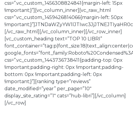
css=”.vc_custom_1456308824841{margin-left: 15px
!important;}”][vc_column_inner][vc_raw_html
css=”.vc_custom_1459426814066{margin-left: 50px
!important;}”]JTNDaWZyYW1lJTIwc3JjJTNEJTI
[/vc_raw_html][/vc_column_inner][/vc_row_inner]
[vc_custom_heading text=”TOP 10 LIBRI”
font_container=”tag:p|font_size:18|text_align:center
google_fonts=”font_family:Roboto%20Condensed%3
css=”.vc_custom_1443736738411{padding-top: 0px
!important;padding-right: 0px !important;padding-
bottom: 0px !important;padding-left: 0px
!important;}”][ranking type=”reviews”
date_modified=”year” per_page=”10″
display_site_rating=”1″ cats=”hub-libri”][/vc_column]
[/vc_row]