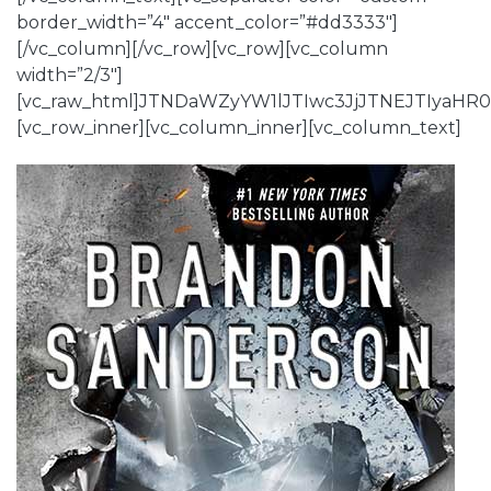
border_width=”4″ accent_color=”#dd3333″]
[/vc_column][/vc_row][vc_row][vc_column
width=”2/3″]
[vc_raw_html]JTNDaWZyYW1lJTIwc3JjJTNEJTIya
[vc_row_inner][vc_column_inner][vc_column_text]