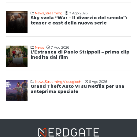
News
,
Streaming
7 Ago 2026
Sky svela “War – Il divorzio del secolo”:
teaser e cast della nuova serie
News
7 Ago 2026
L’Estranea di Paolo Strippoli – prima clip
inedita dal film
News
,
Streaming
,
Videogiochi
6 Ago 2026
Grand Theft Auto VI su Netflix per una
anteprima speciale