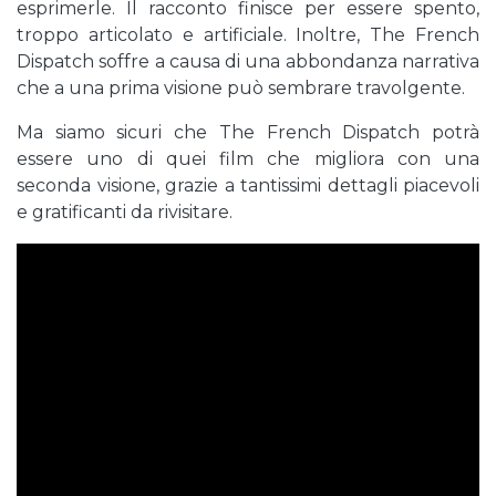
esprimerle. Il racconto finisce per essere spento,
troppo articolato e artificiale. Inoltre, The French
Dispatch soffre a causa di una abbondanza narrativa
che a una prima visione può sembrare travolgente.
Ma siamo sicuri che The French Dispatch potrà
essere uno di quei film che migliora con una
seconda visione, grazie a tantissimi dettagli piacevoli
e gratificanti da rivisitare.