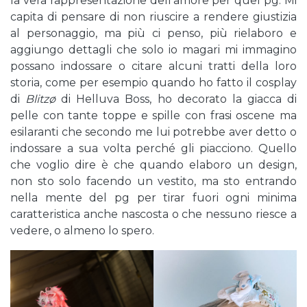
la vera rappresentazione dell’amore per quel pg. Mi
capita di pensare di non riuscire a rendere giustizia
al personaggio, ma più ci penso, più rielaboro e
aggiungo dettagli che solo io magari mi immagino
possano indossare o citare alcuni tratti della loro
storia, come per esempio quando ho fatto il cosplay
di
Blitzø
di Helluva Boss, ho decorato la giacca di
pelle con tante toppe e spille con frasi oscene ma
esilaranti che secondo me lui potrebbe aver detto o
indossare a sua volta perché gli piacciono. Quello
che voglio dire è che quando elaboro un design,
non sto solo facendo un vestito, ma sto entrando
nella mente del pg per tirar fuori ogni minima
caratteristica anche nascosta o che nessuno riesce a
vedere, o almeno lo spero.