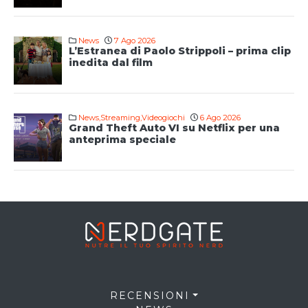
News
7 Ago 2026
L’Estranea di Paolo Strippoli – prima clip
inedita dal film
News
,
Streaming
,
Videogiochi
6 Ago 2026
Grand Theft Auto VI su Netflix per una
anteprima speciale
RECENSIONI