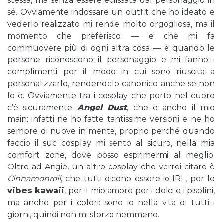
stessa, ma senza essere eclissata dal personaggio in
sé. Ovviamente indossare un outfit che ho ideato e
vederlo realizzato mi rende molto orgogliosa, ma il
momento che preferisco — e che mi fa
commuovere più di ogni altra cosa — è quando le
persone riconoscono il personaggio e mi fanno i
complimenti per il modo in cui sono riuscita a
personalizzarlo, rendendolo canonico anche se non
lo è. Ovviamente tra i cosplay che porto nel cuore
c’è sicuramente
Angel Dust
, che è anche il mio
main: infatti ne ho fatte tantissime versioni e ne ho
sempre di nuove in mente, proprio perché quando
faccio il suo cosplay mi sento al sicuro, nella mia
comfort zone, dove posso esprimermi al meglio.
Oltre ad Angie, un altro cosplay che vorrei citare è
Cinnamonroll
, che tutti dicono essere io IRL, per le
vibes kawaii
, per il mio amore per i dolci e i pisolini,
ma anche per i colori: sono io nella vita di tutti i
giorni, quindi non mi sforzo nemmeno.