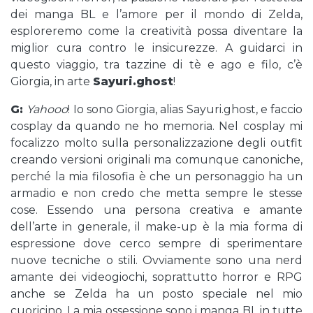
dei manga BL e l’amore per il mondo di Zelda,
esploreremo come la creatività possa diventare la
miglior cura contro le insicurezze. A guidarci in
questo viaggio, tra tazzine di tè e ago e filo, c’è
Giorgia, in arte
Sayuri.ghost
!
G:
Yahooo
! Io sono Giorgia, alias Sayuri.ghost, e faccio
cosplay da quando ne ho memoria. Nel cosplay mi
focalizzo molto sulla personalizzazione degli outfit
creando versioni originali ma comunque canoniche,
perché la mia filosofia è che un personaggio ha un
armadio e non credo che metta sempre le stesse
cose. Essendo una persona creativa e amante
dell’arte in generale, il make-up è la mia forma di
espressione dove cerco sempre di sperimentare
nuove tecniche o stili. Ovviamente sono una nerd
amante dei videogiochi, soprattutto horror e RPG
anche se Zelda ha un posto speciale nel mio
cuoricino. La mia ossessione sono i manga BL in tutte