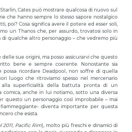
i Starlin, Cates può mostrare qualcosa di nuovo sul
orie che hanno sempre lo stesso sapore nostalgico
i, poi? Cosa significa avere il potere ed esser soli,
o un Thanos che, per assurdo, trovatosi solo in
ia di qualche altro personaggio – che vedremo più
 delle sue origini, ma posso assicurarvi che questo
critto bene e sempre coerente. Nonostante sia
e possa ricordare Deadpool, non soffre di quella
fuori luogo che ritroviamo spesso nel mercenario
alla superficialità della battuta pronta di un
 comica, anche in lui notiamo, sotto una diversa
 per questo un personaggio così improbabile – mai
hio fiammeggiante- diventa importante per questa
incero che esista.
2011, Pacific Rim
), molto più freschi e dinamici di