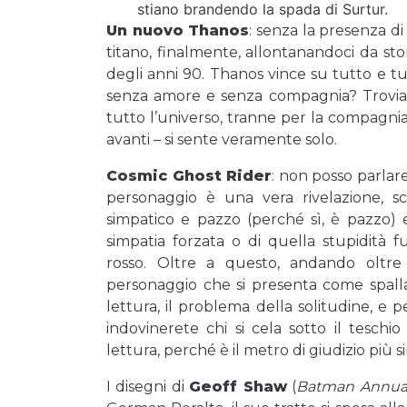
stiano brandendo la spada di Surtur.
Un nuovo Thanos
: senza la presenza d
titano, finalmente, allontanandoci da st
degli anni 90. Thanos vince su tutto e tutt
senza amore e senza compagnia? Troviam
tutto l’universo, tranne per la compagn
avanti – si sente veramente solo.
Cosmic Ghost Rider
: non posso parlare
personaggio è una vera rivelazione, s
simpatico e pazzo (perché sì, è pazzo) 
simpatia forzata o di quella stupidità 
rosso. Oltre a questo, andando oltre 
personaggio che si presenta come spalla
lettura, il problema della solitudine, e
indovinerete chi si cela sotto il tesc
lettura, perché è il metro di giudizio più s
I disegni di
Geoff Shaw
(
Batman Annual 