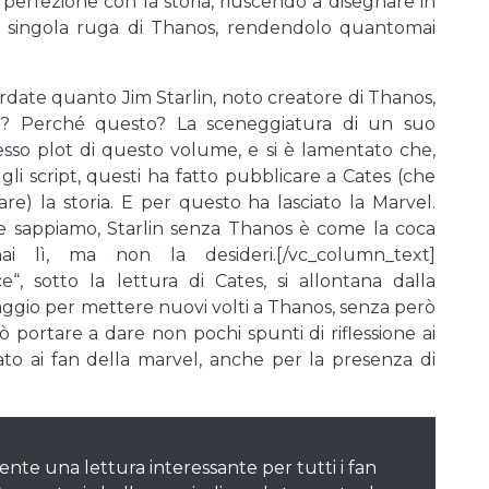
a perfezione con la storia, riuscendo a disegnare in
i singola ruga di Thanos, rendendolo quantomai
cordate quanto Jim Starlin, noto creatore di Thanos,
el? Perché questo? La sceneggiatura di un suo
sso plot di questo volume, e si è lamentato che,
gli script, questi ha fatto pubblicare a Cates (che
re) la storia. E per questo ha lasciato la Marvel.
 sappiamo, Starlin senza Thanos è come la coca
i lì, ma non la desideri.[/vc_column_text]
“, sotto la lettura di Cates, si allontana dalla
raggio per mettere nuovi volti a Thanos, senza però
ò portare a dare non pochi spunti di riflessione ai
ato ai fan della marvel, anche per la presenza di
nte una lettura interessante per tutti i fan