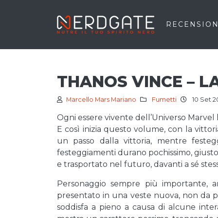
RECENSION
THANOS VINCE – L
Marcello Mars Mariano
Fumetti
10 Set 2
Ogni essere vivente dell’Universo Marvel 
E così inizia questo volume, con la vittor
un passo dalla vittoria, mentre feste
festeggiamenti durano pochissimo, giusto 
e trasportato nel futuro, davanti a sé stes
Personaggio sempre più importante, a
presentato in una veste nuova, non da pa
soddisfa a pieno a causa di alcune inte