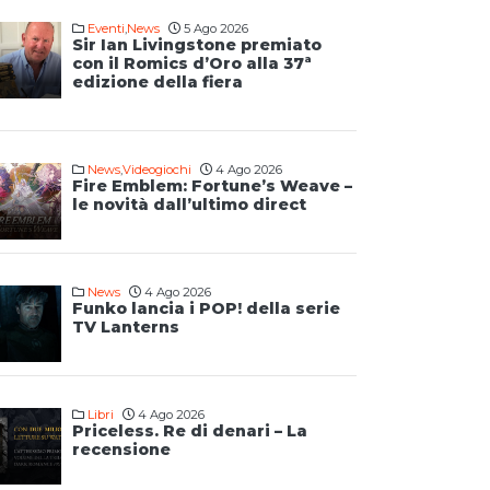
Eventi
,
News
5 Ago 2026
Sir Ian Livingstone premiato
con il Romics d’Oro alla 37ª
edizione della fiera
News
,
Videogiochi
4 Ago 2026
Fire Emblem: Fortune’s Weave –
le novità dall’ultimo direct
News
4 Ago 2026
Funko lancia i POP! della serie
TV Lanterns
Libri
4 Ago 2026
Priceless. Re di denari – La
recensione