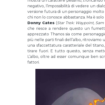
mostra un carattere pessimo, troncando 
negativo, l’impossibilità di vedere un di
versione futura di un personaggio molto p
chi non lo conosce abbastanza. Ma è solo 
Donny Cates
(
Star Trek: Waypoint, Sam
che riesce a rendere questo un fumett
apprezzato Thanos sia come personaggio
più nelle parti finali dell’albo, ritrovi
una sfaccettatura caratteriale del titan
tirare fuori. E tutto questo, senza metter
L’albo, oltre ad esser comunque ben scritt
fattori.