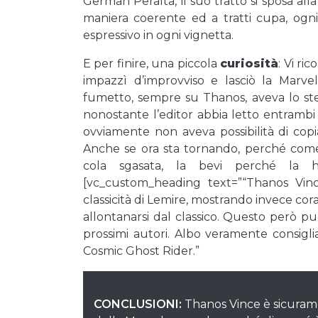
German Peralta, il suo tratto si sposa all
maniera coerente ed a tratti cupa, ogn
espressivo in ogni vignetta.
E per finire, una piccola
curiosità
: Vi ri
impazzì d’improvviso e lasciò la Marv
fumetto, sempre su Thanos, aveva lo ste
nonostante l’editor abbia letto entrambi 
ovviamente non aveva possibilità di copia
Anche se ora sta tornando, perché come
cola sgasata, la bevi perché la ha
[vc_custom_heading text=”“Thanos Vince
classicità di Lemire, mostrando invece co
allontanarsi dal classico. Questo però pu
prossimi autori. Albo veramente consigli
Cosmic Ghost Rider.”
CONCLUSIONI:
Thanos Vince è sicurame