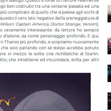
ogni dialogo. Questo è forse un fattore realmente
alogo ben costruito tra una versione passata ed una
iù complicato di quello che si palesa agli occhi di
questo il vero lato negativo della sceneggiatura di
 Wilson: Captain America, Doctor Strange, Venom
),
o veramente interessante: da lettore ho sempre
 d’azione, sia come personaggio profondo. E qui,
amo un Thanos più profondo, e scopriamo nuovamente
o, che solo parlando con sé stesso avrebbe potuto
e in mezzo le solite crisi nichilistiche di Starlin.
o, che intrattiene ed incuriosisce, brilla per altri