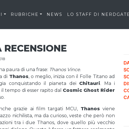
I
RUBRICHE
NEWS
LO STAFF DI NERDGAT
A RECENSIONE
018
DA
ha paura di una frase:
Thanos Vince
.
S
ia di
Thanos
, o meglio, inizia con il Folle Titano ad
S
ggia conquistando il pianeta dei
Chitauri
. Ma i
DI
il tempo di esser rapito dal
Cosmic Ghost Rider
CO
so.
CA
nche grazie ai film targati MCU,
Thanos
viene
zzo nichilista, ma da curioso, veste che però non
razioni tra i due Thanos, dove quello più vecchio