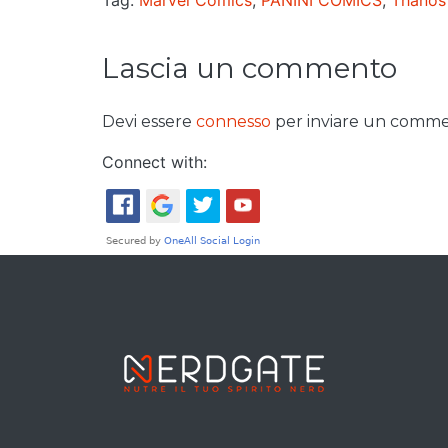
Tag:
Marvel Comics
,
PANINI COMICS
,
Thanos
Lascia un commento
Devi essere
connesso
per inviare un comme
Connect with: