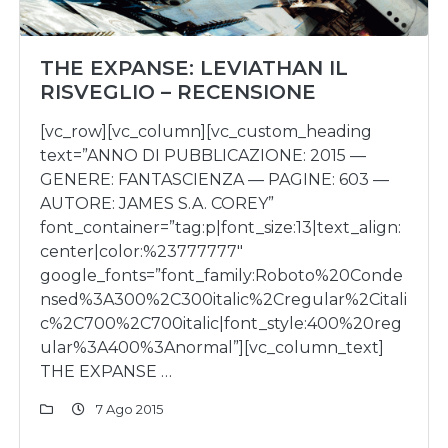
THE EXPANSE: LEVIATHAN IL
RISVEGLIO – RECENSIONE
[vc_row][vc_column][vc_custom_heading
text=”ANNO DI PUBBLICAZIONE: 2015 —
GENERE: FANTASCIENZA — PAGINE: 603 —
AUTORE: JAMES S.A. COREY”
font_container=”tag:p|font_size:13|text_align:
center|color:%23777777″
google_fonts=”font_family:Roboto%20Conde
nsed%3A300%2C300italic%2Cregular%2Citali
c%2C700%2C700italic|font_style:400%20reg
ular%3A400%3Anormal”][vc_column_text]
THE EXPANSE …
7 Ago 2015