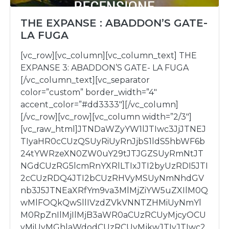
THE EXPANSE : ABADDON’S GATE-
LA FUGA
[vc_row][vc_column][vc_column_text] THE
EXPANSE 3: ABADDON’S GATE- LA FUGA
[/vc_column_text][vc_separator
color=”custom” border_width=”4″
accent_color=”#dd3333″][/vc_column]
[/vc_row][vc_row][vc_column width=”2/3″]
[vc_raw_html]JTNDaWZyYW1lJTIwc3JjJTNEJ
TIyaHR0cCUzQSUyRiUyRnJjbS1ldS5hbWF6b
24tYWRzeXN0ZW0uY29tJTJGZSUyRmNtJT
NGdCUzRG5lcmRnYXRlLTIxJTI2byUzRDI5JTI
2cCUzRDQ4JTI2bCUzRHVyMSUyNmNhdGV
nb3J5JTNEaXRfYm9va3MlMjZiYW5uZXIlM0Q
wMlFOQkQwSllIVzdZVkVNNTZHMiUyNmYl
M0RpZnIlMjIlMjB3aWR0aCUzRCUyMjcyOCU
yMiUyMGhlaWdodCUzRCUyMjkwJTIyJTIwc2