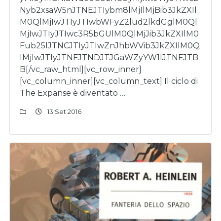
Nyb2xsaW5nJTNEJTIybm8lMjIlMjBib3JkZXIl
M0QlMjIwJTIyJTIwbWFyZ2lud2lkdGglM0Ql
MjIwJTIyJTIwc3R5bGUlM0QlMjJib3JkZXIlM0
Fub25lJTNCJTIyJTIwZnJhbWVib3JkZXIlM0Q
lMjIwJTIyJTNFJTNDJTJGaWZyYW1lJTNFJTB
B[/vc_raw_html][vc_row_inner]
[vc_column_inner][vc_column_text] Il ciclo di
The Expanse è diventato …
13 Set 2016