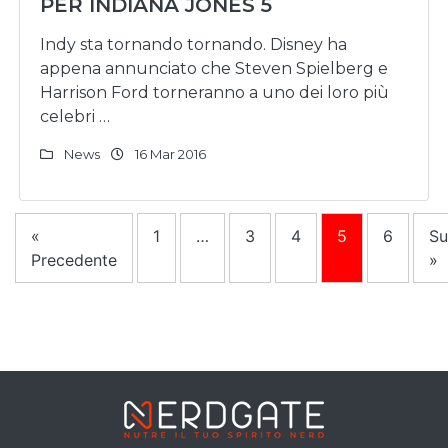
PER INDIANA JONES 5
Indy sta tornando tornando. Disney ha
appena annunciato che Steven Spielberg e
Harrison Ford torneranno a uno dei loro più
celebri …
News
16 Mar 2016
«
1
…
3
4
5
6
Su
Precedente
»