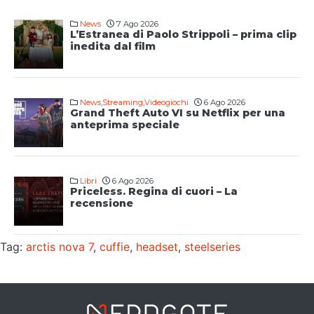
News
7 Ago 2026
L’Estranea di Paolo Strippoli – prima clip
inedita dal film
News
,
Streaming
,
Videogiochi
6 Ago 2026
Grand Theft Auto VI su Netflix per una
anteprima speciale
Libri
6 Ago 2026
Priceless. Regina di cuori – La
recensione
Tag:
arctis nova 7
,
cuffie
,
headset
,
steelseries