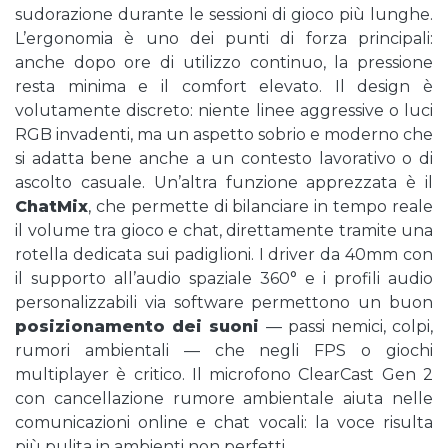
sudorazione durante le sessioni di gioco più lunghe.
L’ergonomia è uno dei punti di forza principali:
anche dopo ore di utilizzo continuo, la pressione
resta minima e il comfort elevato. Il design è
volutamente discreto: niente linee aggressive o luci
RGB invadenti, ma un aspetto sobrio e moderno che
si adatta bene anche a un contesto lavorativo o di
ascolto casuale. Un’altra funzione apprezzata è il
ChatMix
, che permette di bilanciare in tempo reale
il volume tra gioco e chat, direttamente tramite una
rotella dedicata sui padiglioni. I driver da 40mm con
il supporto all’audio spaziale 360° e i profili audio
personalizzabili via software permettono un buon
posizionamento dei suoni
— passi nemici, colpi,
rumori ambientali — che negli FPS o giochi
multiplayer è critico. Il microfono ClearCast Gen 2
con cancellazione rumore ambientale aiuta nelle
comunicazioni online e chat vocali: la voce risulta
più pulita in ambienti non perfetti.