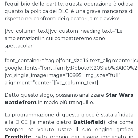
l’equilibrio delle partite; questa operazione è odiosa
quanto la politica dei DLC, è una grave mancanza di
rispetto nei confronti dei giocatori, a mio avviso!
[/vc_column_text][vc_custom_heading text=”Le
ambientazioni in cui combatteremo sono
spettacolari!
”
font_container=”tag:p|font_size:14|text_align:center
google_fonts=”font_family:Roboto%20Slab%3A100%
[vc_single_image image=”10995″ img_size=”full”
alignment=”center”][vc_column_text]
Detto questo sfogo, possiamo analizzare
Star Wars
Battlefront
in modo più tranquillo.
La programmazione di questo gioco è stata affidata
alla DICE (la mente dietro
Battlefield
), che come
sempre ha voluto usare il suo engine grafico
Frostbite
, nato proprio per essere impiegato in