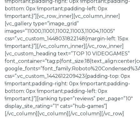
!important;padding-right: 0px !important;padding-
bottom: 0px !important;padding-left: 0px
!important;}”][vc_row_inner][vc_column_inner]
[vc_gallery type=”image_grid”
images=”11000,11001,11002,11003,11004,11005″
css=”.vc_custom_1448031822148{margin-left: 15px
!important;}”][/vc_column_inner][/vc_row_inner]
[vc_custom_heading text=”TOP 10 VIDEOGAMES”
font_container=”tag:p|font_size:18|text_align:center
google_fonts=”font_family:Roboto%20Condensed%3
css=”.vc_custom_1442612209423{padding-top: 0px
!important;padding-right: 0px !important;padding-
bottom: 0px !important;padding-left: 0px
!important;}”][ranking type=”reviews” per_page=”10″
display_site_rating=”1″ cats=”hub-games”]
[/vc_column][vc_column][/vc_column][/vc_row]