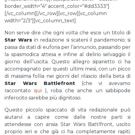
border_width=”4″ accent_color=”#dd3333″]
[/vc_column][/vc_row][vc_row][vc_column
width=”2/3″][vc_column_text]
Non serve dire che ogni volta che esce un titolo di
Star Wars
in redazione si scateni il pandemonio; si
passa da stati di euforia per l’annuncio, passando per
la spasmodica attesa e infine al delirio selvaggio il
giorno dell’uscita. Questo allegro siparietto ci ha
accompagnato per questi ultimi mesi, con un picco
di massima follia nei giorni del rilascio della beta di
Star Wars Battlefront
(che vi avevamo
raccontato
qui
), roba che anche un sabbipode
inferocito sarebbe più dignitoso.
Questo piccolo spaccato di vita redazionale può
aiutarvi a capire come dalle nostre parti si
attendesse con ansia Star Wars Battlfront, uscito
proprio ieri e che già ci ha completamente rapiti;