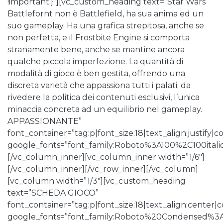
!important;}”][vc_custom_heading text=”Star Wars
Battlefornt non è Battlefield, ha sua anima ed un
suo gameplay. Ha una grafica strepitosa, anche se
non perfetta, e il Frostbite Engine si comporta
stranamente bene, anche se mantine ancora
qualche piccola imperfezione. La quantità di
modalità di gioco è ben gestita, offrendo una
discreta varietà che appassiona tutti i palati; da
rivedere la politica dei contenuti esclusivi, l’unica
minaccia concreta ad un equilibrio nel gameplay.
APPASSIONANTE”
font_container=”tag:p|font_size:18|text_align:justify|co
google_fonts=”font_family:Roboto%3A100%2C100ita
[/vc_column_inner][vc_column_inner width=”1/6″]
[/vc_column_inner][/vc_row_inner][/vc_column]
[vc_column width=”1/3″][vc_custom_heading
text=”SCHEDA GIOCO”
font_container=”tag:p|font_size:18|text_align:center
google_fonts=”font_family:Roboto%20Condensed%3