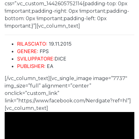
css=”.vc_custom_1442605752114{padding-top: 0px
!important;padding-right: 0px !important;padding-
bottom: 0px !important;padding-left: 0px
!important;}”][vc_column_text]
RILASCIATO:
19.11.2015
GENERE:
FPS
SVILUPPATORE:
DICE
PUBLISHER:
EA
[/vc_column_text][vc_single_image image=”7737″
img_size=”full” alignment=”center”
onclick=”custom_link”
link=”https://www.facebook.com/Nerdgate?ref=hl”]
[vc_column_text]