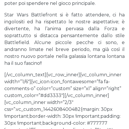
poter poi spendere nel gioco principale.
Star Wars Battlefront si è fatto attendere, ci ha
ingolositi ed ha rispettato le nostre aspettative; è
divertente, ha l’anima pervasa dalla Forza e
soprattutto si distacca pensantemente dallo stile
Battlefield. Alcune piccole pecche ci sono, e
andranno limate nel breve periodo, ma già così il
nostro nuovo portale nella galassia lontana lontana
ha il suo fascino!!
[/vc_column_text][vc_row_inner][vc_column_inner
width=”1/6″][vc_icon icon_fontawesome=”fa fa-
comments-o” color=”custom” size=”xl” align=”right”
custom_color=”#dd3333″][/vc_column_inner]
[vc_column_inner width=”2/3″
css=”.vc_custom_1442608400482{margin: 30px
!important;border-width: 30px !important;padding:
30px !important;background-color: #777777