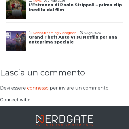
News
7 Ago 2026
L’Estranea di Paolo Strippoli – prima clip
inedita dal film
News
,
Streaming
,
Videogiochi
6 Ago 2026
Grand Theft Auto VI su Netflix per una
anteprima speciale
Lascia un commento
Devi essere
connesso
per inviare un commento.
Connect with: