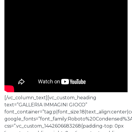
[/vc_column_text][vc_custom_heading
text=”GALLERIA IMMAGINI GIOCO”
font_container=”tag:p|font_size:18|text_align:center
google_fonts=”font_family:Roboto%20Condensed%3
css=”.vc_custom_1442606683268{padding-top: 0px