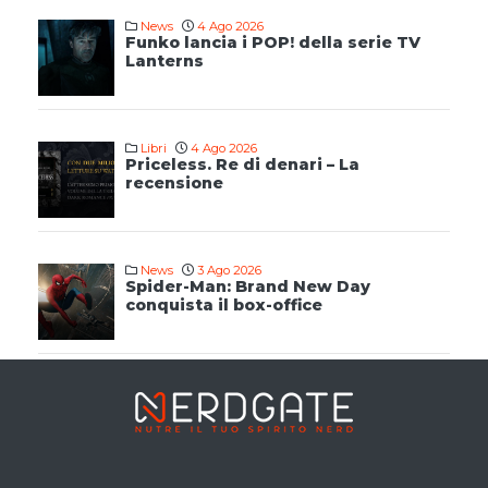
News
4 Ago 2026
Funko lancia i POP! della serie TV
Lanterns
Libri
4 Ago 2026
Priceless. Re di denari – La
recensione
News
3 Ago 2026
Spider-Man: Brand New Day
conquista il box-office