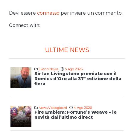
Devi essere
connesso
per inviare un commento.
Connect with:
ULTIME NEWS
Eventi
,
News
5 Ago 2026
Sir Ian Livingstone premiato con il
Romics d’Oro alla 37ª edizione della
fiera
News
,
Videogiochi
4 Ago 2026
Fire Emblem: Fortune’s Weave – le
novità dall’ultimo direct