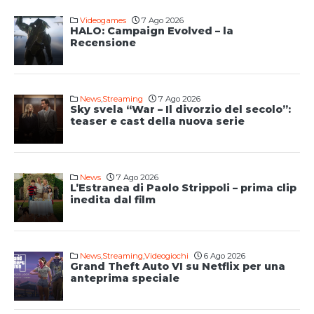
Videogames
7 Ago 2026
HALO: Campaign Evolved – la
Recensione
News
,
Streaming
7 Ago 2026
Sky svela “War – Il divorzio del secolo”:
teaser e cast della nuova serie
News
7 Ago 2026
L’Estranea di Paolo Strippoli – prima clip
inedita dal film
News
,
Streaming
,
Videogiochi
6 Ago 2026
Grand Theft Auto VI su Netflix per una
anteprima speciale