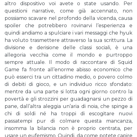
altro dispositivo voi avete o state usando. Per
questioni narrative, come già accennato, non
possiamo scavare nel profondo della vicenda, causa
spoiler che potrebbero rovinarvi l’esperienza e
quindi andiamo a spulciare i vari messaggi che hyuk
ha voluto trasmettere attraverso la sua scrittura. La
divisione e derisione delle classi sociali, è una
allegoria vecchia come il mondo e purtroppo
sempre attuale. Il modo di raccontare di Squid
Game fa fronte all’enorme abisso economico che
può esserci tra un cittadino medio, o povero colmo
di debiti di gioco, e un individuo ricco sfondato:
mentre da una parte si lotta ogni giorno contro la
povertà e gli strozzini per guadagnarsi un pezzo di
pane, dall’altra aleggia un’aria di noia, che spinge a
chi di soldi né ha troppi di escogitare nuovi
passatempi pur di colmare questa mancanza,
insomma la bilancia non è proprio centrata, per
usare un eufemismo. Quindi, da come potete capire