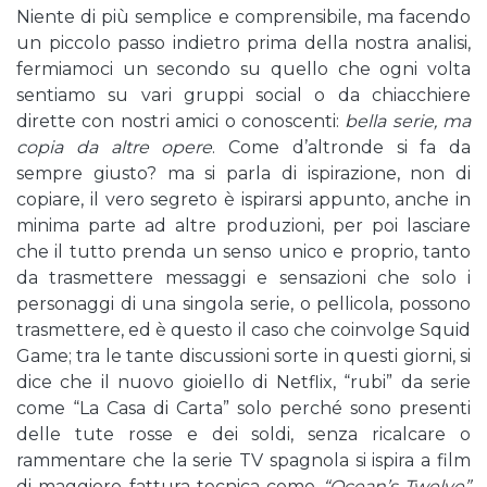
Niente di più semplice e comprensibile, ma facendo
un piccolo passo indietro prima della nostra analisi,
fermiamoci un secondo su quello che ogni volta
sentiamo su vari gruppi social o da chiacchiere
dirette con nostri amici o conoscenti:
bella serie, ma
copia da altre opere
. Come d’altronde si fa da
sempre giusto? ma si parla di ispirazione, non di
copiare, il vero segreto è ispirarsi appunto, anche in
minima parte ad altre produzioni, per poi lasciare
che il tutto prenda un senso unico e proprio, tanto
da trasmettere messaggi e sensazioni che solo i
personaggi di una singola serie, o pellicola, possono
trasmettere, ed è questo il caso che coinvolge Squid
Game; tra le tante discussioni sorte in questi giorni, si
dice che il nuovo gioiello di Netflix, “rubi” da serie
come “La Casa di Carta” solo perché sono presenti
delle tute rosse e dei soldi, senza ricalcare o
rammentare che la serie TV spagnola si ispira a film
di maggiore fattura tecnica come
“Ocean’s Twelve”