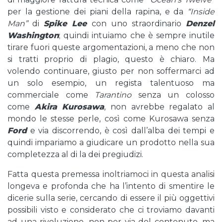
per la gestione dei piani della rapina, e da
“Inside
Man”
di
Spike Lee
con uno straordinario
Denzel
Washington
; quindi intuiamo che è sempre inutile
tirare fuori queste argomentazioni, a meno che non
si tratti proprio di plagio, questo è chiaro. Ma
volendo continuare, giusto per non soffermarci ad
un solo esempio, un regista talentuoso ma
commerciale come
Tarantino
senza un colosso
come
Akira Kurosawa
, non avrebbe regalato al
mondo le stesse perle, così come Kurosawa senza
Ford
e via discorrendo, è così dall’alba dei tempi e
quindi impariamo a giudicare un prodotto nella sua
completezza al di la dei pregiudizi.
Fatta questa premessa inoltriamoci in questa analisi
longeva e profonda che ha l’intento di smentire le
dicerie sulla serie, cercando di essere il più oggettivi
possibili visto e considerato che ci troviamo davanti
ad una rivoluzione, non per via del contenuto, ma