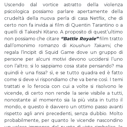
Uscendo dal vortice astratto della violenza
psicologica possiamo parlare apertamente della
crudeltà della nuova perla di casa Netflix, che di
certo non fa invida ai film di Quentin Tarantino o a
quelli di Takeshi Kitano. A proposito di quest’ultimo
non possiamo che citare
“Battle Royale”
film tratto
dall’omonimo romanzo di
Koushun Takami
, che
regala l’incipit di Squid Game dove un gruppo di
persone per alcuni motivi devono uccidersi l’uno
con l’altro; si lo sappiamo cosa state pensando? ma
quindi è una fissa? sì, e se tutto quadra ed è fatto
come si deve vi rispondiamo che va bene così. I temi
trattati e lo ferocia con cui a volte si risolvono le
vicende, di certo non rende la serie visibile a tutti,
nonostante al momento sia la più vista in tutto il
mondo, e questo è davvero un ottimo passo avanti
rispetto agli anni precedenti, senza dubbio. Molto
probabilmente, per quanto le vicende nascondino