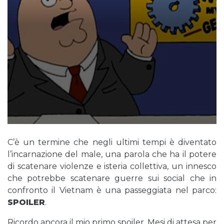
C’è un termine che negli ultimi tempi è diventato
l’incarnazione del male, una parola che ha il potere
di scatenare violenze e isteria collettiva, un innesco
che potrebbe scatenare guerre sui social che in
confronto il Vietnam è una passeggiata nel parco:
SPOILER
.
Ricordo ancora il mio primo spoiler. Mesi di attesa per