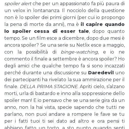
spoiler alert
che per un appassionato fa più paura di
un velox in lontananza. Il nocciolo della questione
non è lo spoiler dei primi giorni (per cui io propongo
la pena di morte da anni), ma è
il capire quando
lo spoiler cessa di esser tale
, dopo quanto
tempo. Se un film esce a dicembre, dopo due mesi è
ancora spoiler? Se una serie su Netlix esce a maggio,
con la possibilità di
binge-watching
, e io ne
commento il finale a settembre è ancora spoiler? Ho
degli amici che qualche tempo fa si sono incazzati
perché durante una discussione su
Daredevil
uno
dei partecipanti ha rivelato la sua ammirazione per il
finale.
DELLA PRIMA STAGIONE
. Apriti cielo, s’alzano
morti, urla di bastardo e inno alla soppressione dello
spoiler man! E io pensavo che se una serie gira da un
anno, non la hai vista, specie sapendo che tutti ne
parlano, non puoi andare a rompere le fave se tu
per i fatti tuoi ti sei dato ad altro e ora pensi ti
abbiano fatto un torto, a sto punto quando senti