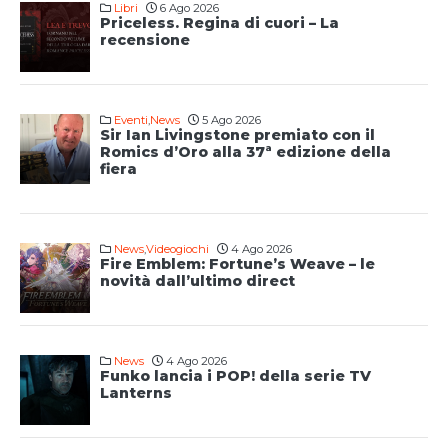
Libri
6 Ago 2026
Priceless. Regina di cuori – La
recensione
Eventi
,
News
5 Ago 2026
Sir Ian Livingstone premiato con il
Romics d’Oro alla 37ª edizione della
fiera
News
,
Videogiochi
4 Ago 2026
Fire Emblem: Fortune’s Weave – le
novità dall’ultimo direct
News
4 Ago 2026
Funko lancia i POP! della serie TV
Lanterns