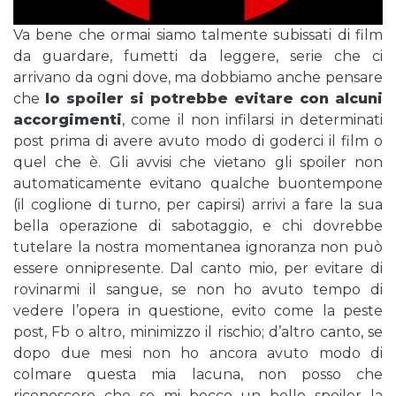
Va bene che ormai siamo talmente subissati di film
da guardare, fumetti da leggere, serie che ci
arrivano da ogni dove, ma dobbiamo anche pensare
che
lo spoiler si potrebbe evitare con alcuni
accorgimenti
, come il non infilarsi in determinati
post prima di avere avuto modo di goderci il film o
quel che è. Gli avvisi che vietano gli spoiler non
automaticamente evitano qualche buontempone
(il coglione di turno, per capirsi) arrivi a fare la sua
bella operazione di sabotaggio, e chi dovrebbe
tutelare la nostra momentanea ignoranza non può
essere onnipresente. Dal canto mio, per evitare di
rovinarmi il sangue, se non ho avuto tempo di
vedere l’opera in questione, evito come la peste
post, Fb o altro, minimizzo il rischio; d’altro canto, se
dopo due mesi non ho ancora avuto modo di
colmare questa mia lacuna, non posso che
riconoscere che se mi becco un bello spoiler la