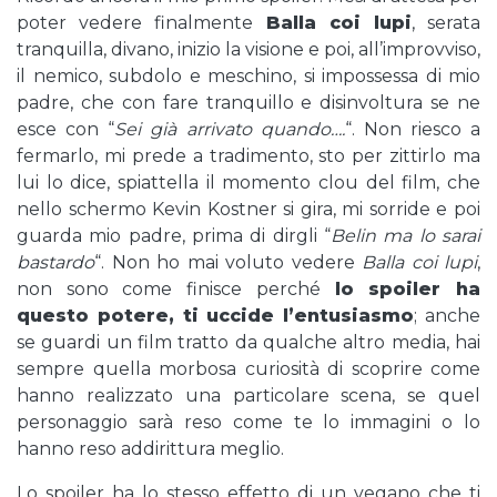
poter vedere finalmente
Balla coi lupi
, serata
tranquilla, divano, inizio la visione e poi, all’improvviso,
il nemico, subdolo e meschino, si impossessa di mio
padre, che con fare tranquillo e disinvoltura se ne
esce con “
Sei già arrivato quando….
“. Non riesco a
fermarlo, mi prede a tradimento, sto per zittirlo ma
lui lo dice, spiattella il momento clou del film, che
nello schermo Kevin Kostner si gira, mi sorride e poi
guarda mio padre, prima di dirgli “
Belin ma lo sarai
bastardo
“. Non ho mai voluto vedere
Balla coi lupi
,
non sono come finisce perché
lo spoiler ha
questo potere, ti uccide l’entusiasmo
; anche
se guardi un film tratto da qualche altro media, hai
sempre quella morbosa curiosità di scoprire come
hanno realizzato una particolare scena, se quel
personaggio sarà reso come te lo immagini o lo
hanno reso addirittura meglio.
Lo spoiler ha lo stesso effetto di un vegano che ti