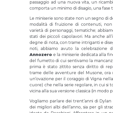
passaggio ad una nuova vita, un ricamb
comporta un minimo di disagio, una fase tr
Le miniserie sono state non un segno di 
modalità di fruizione di contenuti, n
varietà di personaggi, tematiche; abbia
stati dei piccoli capolavori. Ma anche all
degne di nota, con trame intriganti e dise
noti, abbiamo avuto la celebrazione 
Annozero
e la miniserie dedicata alla fi
del fumetto di cui sentivamo la mancanza s
prima è stato zittito senza diritto di re
trame delle avventure del Musone, ora 
un’ovazione per il coraggio di Vigna nella
cuore) che nella serie regolare, in cui si
vicina alla sua versione classica (in modo 
Vogliamo parlare dei trent’anni di Dyla
dei migliori albi dell’anno, sia per gli st