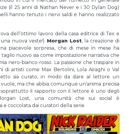
eriodo in cui il mercato del fumetto in generale
nze (il 25 anni di Nathan Never e i 30 Dylan Dog)
lli hanno tenuto i nervi saldi e hanno realizzato
va dell’ottimo lavoro della casa editrice di Tex e
 una nuova veste!).
Morgan Lost
, la creazione di
una piacevole sorpresa, che di mese in mese ha
n taglio nuovo sia come impostazione narrativa che
romia nero-bianco-rosso. La passione che traspare in
 di artisti come Max Bertolini, Lola Airaghi o Val
tto sia curato, in modo da dare al lettore un
che vuole, ma che abbia comunque un’anima precisa
soprattutto il rapporto con il lettore è uno degli
Morgan Lost, una comunità che sui social è
 e coccolata dai curatori della serie.