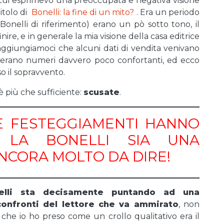
 cui esprimevo una preoccupata e negativa visione
titolo di
Bonelli: la fine di un mito?
. Era un periodo
Bonelli di riferimento) erano un pò sotto tono, il
ire, e in generale la mia visione della casa editrice
 aggiungiamoci che alcuni dati di vendita venivano
ed erano numeri davvero poco confortanti, ed ecco
o il sopravvento.
è più che sufficiente:
scusate
.
E FESTEGGIAMENTI HANNO
 LA BONELLI SIA UNA
NCORA MOLTO DA DIRE!
elli sta decisamente puntando ad una
onfronti del lettore che va ammirato
, non
he io ho preso come un crollo qualitativo era il