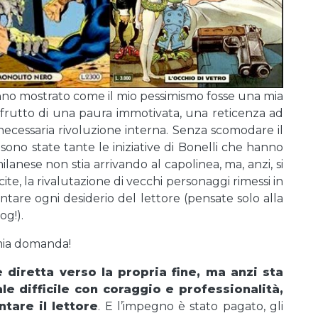
anno mostrato come il mio pessimismo fosse una mia
 frutto di una paura immotivata, una reticenza ad
ecessaria rivoluzione interna. Senza scomodare il
, sono state tante le iniziative di Bonelli che hanno
lanese non stia arrivando al capolinea, ma, anzi, si
cite, la rivalutazione di vecchi personaggi rimessi in
ntare ogni desiderio del lettore (pensate solo alla
og!).
 mia domanda!
diretta verso la propria fine, ma anzi sta
e difficile con coraggio e professionalità,
tare il lettore
. E l’impegno è stato pagato, gli