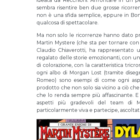
ideata da Recchioni. Affrontare in un p
sembra risentire ben due grosse ricorre
non è una sfida semplice, eppure in Bone
qualcosa di spettacolare.
Ma non solo le ricorrenze hanno dato pro
Martin Mystere (che sta per tornare con
Claudio Chiaverotti, ha rappresentato 
regalato delle storie emozionanti, con u
di colorazione, con la caratteristica tric
ogni albo di Morgan Lost (tramite disegni
Romeo) sono esempi di come ogni aspe
prodotto che non solo sia vicino a ciò 
che lo renda sempre più affascinante. E 
aspetti più gradevoli del team di 
particolarmente viva e partecipe, ascoltata