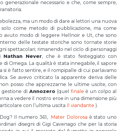
io generazionale necessario e che, come sempre,
ansitoria.
debolezza, ma un modo di dare ai lettori una nuova
on solo come metodo di pubblicazione, ma come
mo avuto modo di leggere Hellnoir e Ut, che sono
’interno delle testate storiche sono tornate storie
gni spettacolari; rimanendo nel ciclo di personaggi
di
Nathan Never
, che è stato festeggiato con
ne di Omega. La qualità è stata innegabile, il sapore
i è fatto sentire, e il rompipalle di cui parlavamo
plica. Se avevo criticato la apparente deriva delle
non posso che apprezzarne le ultime uscite, con
 gestione di
Annozero
(quel
finale
è un colpo al
 torna a vedere il nostro eroe in una dimensione più
particolare con l’ultima uscita
Il viandante
).
n Dog? Il numero 361,
Mater Dolorosa
è stato uno
raordinari disegni di Gigi Cavenago che per la storia