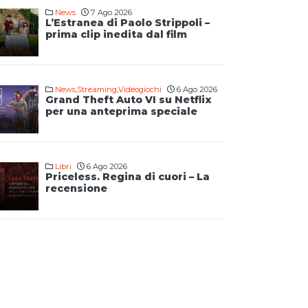
News
7 Ago 2026
L’Estranea di Paolo Strippoli –
prima clip inedita dal film
News
,
Streaming
,
Videogiochi
6 Ago 2026
Grand Theft Auto VI su Netflix
per una anteprima speciale
Libri
6 Ago 2026
Priceless. Regina di cuori – La
recensione