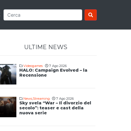
E
ULTIME NEWS
Videogames
7 Ago 2026
HALO: Campaign Evolved – la
Recensione
News
,
Streaming
7 Ago 2026
Sky svela “War – Il divorzio del
secolo”: teaser e cast della
nuova serie